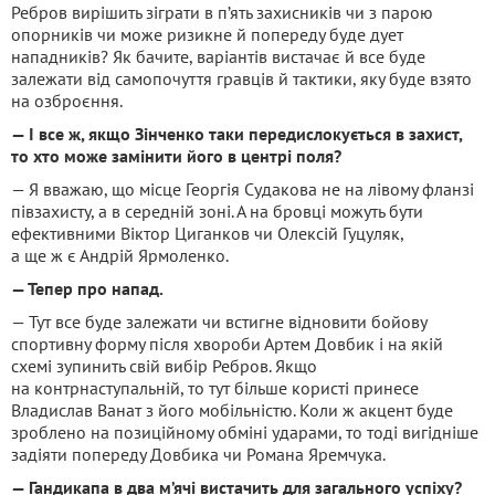
Ребров вирішить зіграти в п’ять захисників чи з парою
опорників чи може ризикне й попереду буде дует
нападників? Як бачите, варіантів вистачає й все буде
залежати від самопочуття гравців й тактики, яку буде взято
на озброєння.
— І все ж, якщо Зінченко таки передислокується в захист,
то хто може замінити його в центрі поля?
— Я вважаю, що місце Георгія Судакова не на лівому фланзі
півзахисту, а в середній зоні. А на бровці можуть бути
ефективними Віктор Циганков чи Олексій Гуцуляк,
а ще ж є Андрій Ярмоленко.
— Тепер про напад.
— Тут все буде залежати чи встигне відновити бойову
спортивну форму після хвороби Артем Довбик і на якій
схемі зупинить свій вибір Ребров. Якщо
на контрнаступальній, то тут більше користі принесе
Владислав Ванат з його мобільністю. Коли ж акцент буде
зроблено на позиційному обміні ударами, то тоді вигідніше
задіяти попереду Довбика чи Романа Яремчука.
— Гандикапа в два м’ячі вистачить для загального успіху?