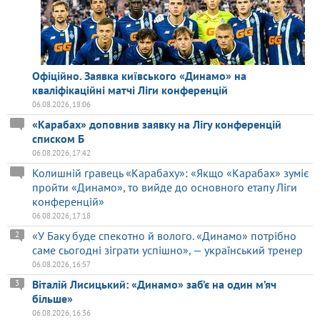
Офіційно. Заявка київського «Динамо» на
кваліфікаційні матчі Ліги конференцій
06.08.2026, 18:06
«Карабах» доповнив заявку на Лігу конференцій
списком Б
06.08.2026, 17:42
Колишній гравець «Карабаху»: «Якщо «Карабах» зуміє
пройти «Динамо», то вийде до основного етапу Ліги
конференцій»
06.08.2026, 17:18
«У Баку буде спекотно й волого. «Динамо» потрібно
2
саме сьогодні зіграти успішно», — український тренер
06.08.2026, 16:57
Віталій Лисицький: «Динамо» заб’є на один м’яч
3
більше»
06.08.2026, 16:36