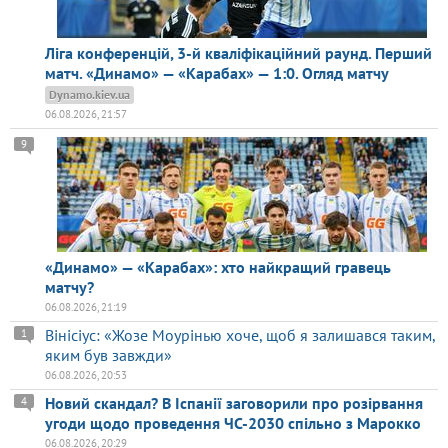
Ліга конференцій, 3-й кваліфікаційний раунд. Перший
матч. «Динамо» — «Карабах» — 1:0. Огляд матчу
Dynamo.kiev.ua
06.08.2026, 21:57
9
«Динамо» — «Карабах»: хто найкращий гравець
матчу?
06.08.2026, 21:19
Вінісіус: «Жозе Моурінью хоче, щоб я залишався таким,
1
яким був завжди»
06.08.2026, 20:53
Новий скандал? В Іспанії заговорили про розірвання
4
угоди щодо проведення ЧС-2030 спільно з Марокко
06.08.2026, 20:29