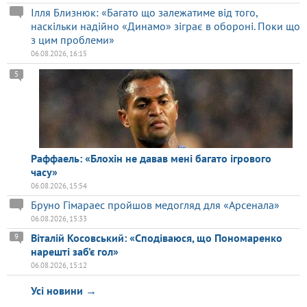
Ілля Близнюк: «Багато що залежатиме від того,
наскільки надійно «Динамо» зіграє в обороні. Поки що
з цим проблеми»
06.08.2026, 16:15
5
Раффаель: «Блохін не давав мені багато ігрового
часу»
06.08.2026, 15:54
Бруно Гімараес пройшов медогляд для «Арсенала»
06.08.2026, 15:33
Віталій Косовський: «Сподіваюся, що Пономаренко
9
нарешті заб’є гол»
06.08.2026, 15:12
Усі новини →