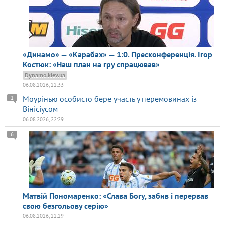
«Динамо» — «Карабах» — 1:0. Пресконференція. Ігор
Костюк: «Наш план на гру спрацював»
Dynamo.kiev.ua
06.08.2026, 22:33
Моурінью особисто бере участь у перемовинах із
1
Вінісіусом
06.08.2026, 22:29
6
Матвій Пономаренко: «Слава Богу, забив і перервав
свою безгольову серію»
06.08.2026, 22:29