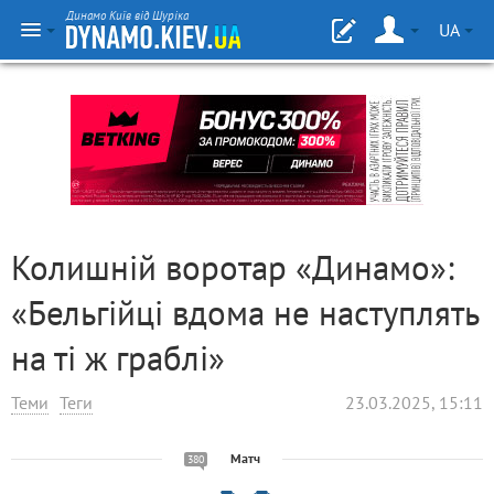
Динамо Київ від Шуріка
UA
Колишній воротар «Динамо»:
«Бельгійці вдома не наступлять
на ті ж граблі»
Теми
Теги
23.03.2025, 15:11
Матч
380