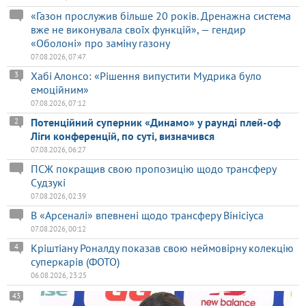
«Газон прослужив більше 20 років. Дренажна система
вже не виконувала своїх функцій», — гендир
«Оболоні» про заміну газону
07.08.2026, 07:47
Хабі Алонсо: «Рішення випустити Мудрика було
3
емоційним»
07.08.2026, 07:12
Потенційний суперник «Динамо» у раунді плей-оф
2
Ліги конференцій, по суті, визначився
07.08.2026, 06:27
ПСЖ покращив свою пропозицію щодо трансферу
Судзукі
07.08.2026, 02:39
В «Арсеналі» впевнені щодо трансферу Вінісіуса
07.08.2026, 00:12
Кріштіану Роналду показав свою неймовірну колекцію
4
суперкарів (ФОТО)
06.08.2026, 23:25
43