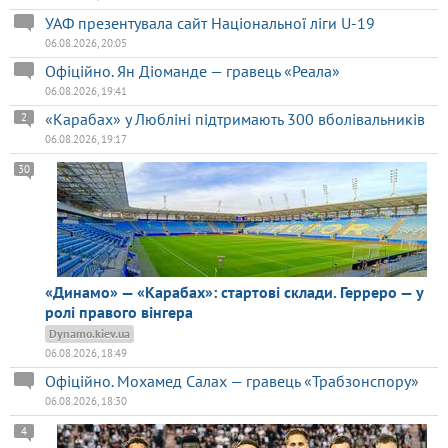
УАФ презентувала сайт Національної ліги U-19
06.08.2026, 20:05
Офіційно. Ян Діоманде — гравець «Реала»
06.08.2026, 19:41
«Карабах» у Любліні підтримають 300 вболівальників
2
06.08.2026, 19:17
30
«Динамо» — «Карабах»: стартові склади. Герреро — у
ролі правого вінгера
Dynamo.kiev.ua
06.08.2026, 18:49
Офіційно. Мохамед Салах — гравець «Трабзонспору»
06.08.2026, 18:30
4