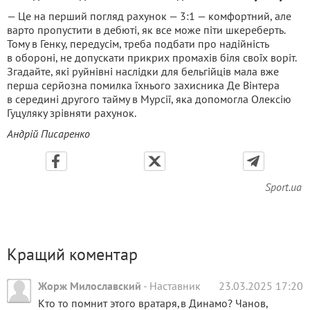
— Це на перший погляд рахунок — 3:1 — комфортний, але
варто пропустити в дебюті, як все може піти шкереберть.
Тому в Генку, передусім, треба подбати про надійність
в обороні, не допускати прикрих промахів біля своїх воріт.
Згадайте, які руйнівні наслідки для бельгійців мала вже
перша серйозна помилка їхнього захисника Де Вінтера
в середині другого тайму в Мурсії, яка допомогла Олексію
Гуцуляку зрівняти рахунок.
Андрій Писаренко
Sport.ua
Кращий коментар
Жорж Милославский
-
Наставник
23.03.2025 17:20
Кто то помнит этого вратаря,в Динамо? Чанов,