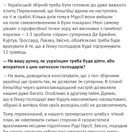
— Українській збірній треба бути готовою до дуже важкого
іспиту. Переконаний, що бельгійці вдома не наступлять
на ті ж граблі. Кілька днів тому в Мурсії вони вийшли
на поле самовпевненими й були покарані. Мені самому
цікаво з професійної точки зору, які висновки з ганебної
поразки — 1:3 зробили «зірки» суперника Де Брюйне,
Куртуа, Троссард, Лукаку. Звісно, обов’язково треба буде
врахувати й те, що в Генку господарів буде підтримувати
12 гравець.
— На вашу думку, як українцям треба буде діяти, аби
впоратися з цим натиском господарів?
— На жаль, доводиться констатувати, що з топ-збірними
українці ще грають так, як дозволяє їм суперник. В Іспанії
бельгійці через шапкозакидацький настрій дозволяли
нашим дуже багато. Особливо в другому таймі. Думаю,
що в Генку господарі вже будуть максимально налаштовані,
зібрані й витівок біля своїх володінь собі не дозволятимуть.
Тому, переконаний, в нашого тренерського штабу є чіткий
план, як нівелювати сильні сторони й скористатися
вразливими місцями підопічних Руді Гарсії. Звісно, порадив
би наших хлопцям забути про результат першого матчу