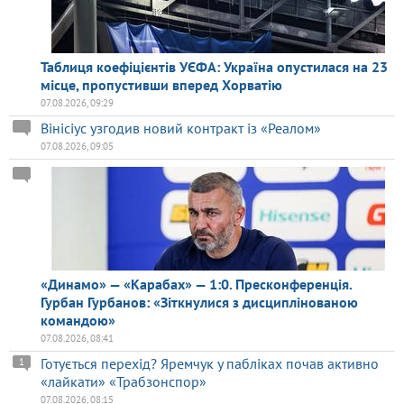
Таблиця коефіцієнтів УЄФА: Україна опустилася на 23
місце, пропустивши вперед Хорватію
07.08.2026, 09:29
Вінісіус узгодив новий контракт із «Реалом»
07.08.2026, 09:05
«Динамо» — «Карабах» — 1:0. Пресконференція.
Гурбан Гурбанов: «Зіткнулися з дисциплінованою
командою»
07.08.2026, 08:41
Готується перехід? Яремчук у пабліках почав активно
1
«лайкати» «Трабзонспор»
07.08.2026, 08:15