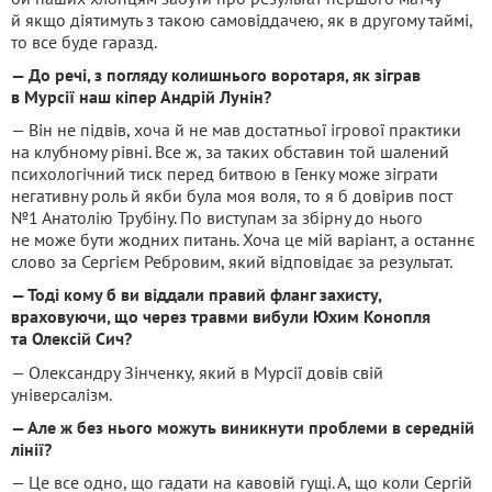
й якщо діятимуть з такою самовіддачею, як в другому таймі,
то все буде гаразд.
— До речі, з погляду колишнього воротаря, як зіграв
в Мурсії наш кіпер Андрій Лунін?
— Він не підвів, хоча й не мав достатньої ігрової практики
на клубному рівні. Все ж, за таких обставин той шалений
психологічний тиск перед битвою в Генку може зіграти
негативну роль й якби була моя воля, то я б довірив пост
№1 Анатолію Трубіну. По виступам за збірну до нього
не може бути жодних питань. Хоча це мій варіант, а останнє
слово за Сергієм Ребровим, який відповідає за результат.
— Тоді кому б ви віддали правий фланг захисту,
враховуючи, що через травми вибули Юхим Конопля
та Олексій Сич?
— Олександру Зінченку, який в Мурсії довів свій
універсалізм.
— Але ж без нього можуть виникнути проблеми в середній
лінії?
— Це все одно, що гадати на кавовій гущі. А, що коли Сергій