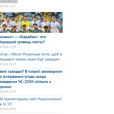
namo.kiev.ua
08.2026, 21:57
инамо» — «Карабах»: хто
йкращий гравець матчу?
08.2026, 21:19
нісіус: «Жозе Моурінью хоче, щоб я
лишався таким, яким був завжди»
08.2026, 20:53
вий скандал? В Іспанії заговорили
о розірвання угоди щодо
оведення ЧС-2030 спільно з
рокко
08.2026, 20:29
Ф презентувала сайт Національної
ги U-19
08.2026, 20:05