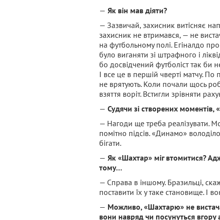
—
Як він мав діяти?
— Зазвичай, захисник витісняє нап
захисник не втримався, — не вистач
на футбольному полі. Егіналдо про
було виганяти зі штрафного і лікв
бо досвідчений футболіст так би н
І все це в першій чверті матчу. По
не врятують. Коли почали щось роб
взяття воріт. Встигли зрівняти ра
—
Судячи зі створених моментів,
— Нагоди ще треба реалізувати. М
помітно підсів. «Динамо» володіл
бігати.
—
Як «Шахтар» міг втомитися? Адж
тому…
— Справа в іншому. Бразильці, скаж
поставити їх у таке становище. І в
—
Можливо, «Шахтарю» не вистачал
вони навряд чи посунуться вгору 