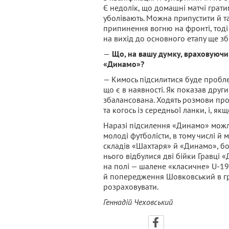
Є недолік, що домашні матчі грати
уболівають. Можна припустити й т
припинення вогню на фронті, тоді
на вихід до основного етапу ще зб
—
Що, на вашу думку, враховуючи 
«Динамо»?
— Кимось підсилитися буде пробле
що є в наявності. Як показав друг
збалансована. Ходять розмови пр
та когось із середньої ланки, і, як
Наразі підсилення «Динамо» можли
молоді футболісти, в тому числі й 
складів «Шахтаря» й «Динамо», бо ї
нього відбулися дві бійки Гравці
на полі — шалене «класичне» U-19
й попередження Шовковський в грі
розраховувати.
Геннадій Чеховський