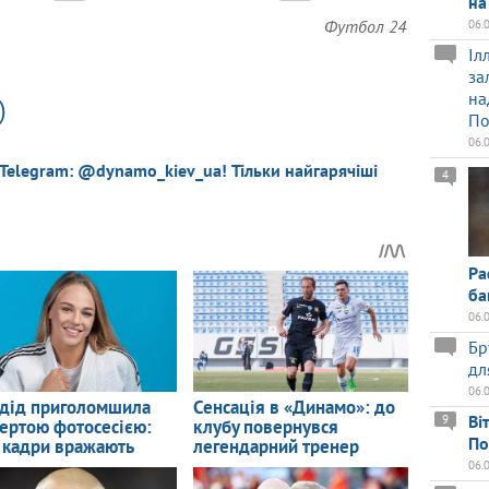
на
Футбол 24
06.
Іл
за
на
)
По
06.
 Telegram: @dynamo_kiev_ua! Тільки найгарячіші
4
Ра
ба
06.
Бр
дл
06.
Ві
9
По
06.