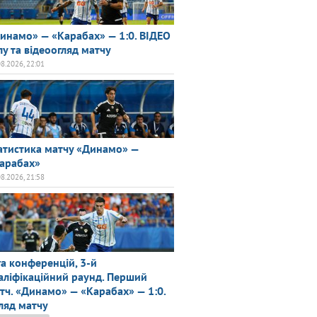
инамо» — «Карабах» — 1:0. ВІДЕО
лу та відеоогляд матчу
08.2026, 22:01
атистика матчу «Динамо» —
арабах»
08.2026, 21:58
га конференцій, 3-й
аліфікаційний раунд. Перший
тч. «Динамо» — «Карабах» — 1:0.
ляд матчу