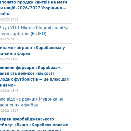
зпочато продаж квитків на матч
ги націй-2026/2027 Угорщина —
раїна
08.2026, 14:51
й тур УПЛ. Нікола Ріццолі аналізує
шення арбітрів (ВІДЕО)
08.2026, 14:30
инамо» зіграє з «Карабахом» у
ло-синій формі
08.2026, 14:09
лишній форвард «Карабаха»:
аявність великої кількості
лодих футболістів — це плюс для
инамо»
08.2026, 13:48
ала відома реакція Мудрика на
вернення у футбол
08.2026, 13:27
теран азербайджанського
тболу: «Якщо «Карабах» покаже
ою звичну форму, то сьогодні