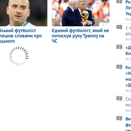
Ро
1
Лі
Ук
06.
1-
рі
06.
«Д
2
бі
06.
Ко
2
«Н
мо
«Д
06.
Ст
3
по
06.
Ве
1
фу
св