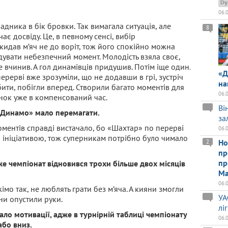
Dy
06.
адника в бік бровки. Так вимагала ситуація, але
8
ає досвіду. Це, в певному сенсі, вибір
кидав м’яч не до воріт, тож його спокійно можна
ідувати небезпечний момент. Молодість взяла своє,
е вчинив. А гол динамівців придушив. Потім іще один.
«Д
 перерві вже зрозуміли, що не додавши в грі, зустріч
на
ити, побігли вперед. Створили багато моментів для
06.
хунок уже в компенсований час.
Ві
 «Динамо» мало перемагати.
за
оментів справді вистачало, бо «Шахтар» по перерві
06.
о ініціативою, тож суперникам потрібно було чимало
Но
2
пр
пр
е чемпіонат відновився трохи більше двох місяців
Ма
06.
імо так, не люблять грати без м’яча. А кияни змогли
УА
они опустили руки.
лі
о мотивації, адже в турнірній таблиці чемпіонату
06.
або вниз.