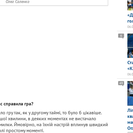
Олег Саленко
«Д
го
06.
6
Ст
«К
06.
49
с справила гра?
Лі
гру так, як у другому таймі, то було б цікавіше.
кв
ршої хвилини, в деяких моментах не вистачало
ма
милки. Ймовірно, на їхній настрій вплинув швидкий
Ог
лі простому моменті.