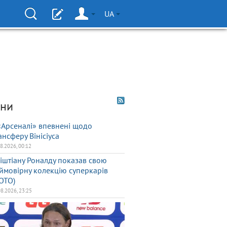
UA
ни
«Арсеналі» впевнені щодо
ансферу Вінісіуса
08.2026, 00:12
іштіану Роналду показав свою
ймовірну колекцію суперкарів
ОТО)
08.2026, 23:25