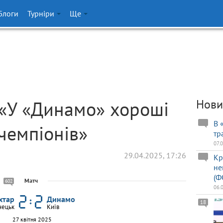
Блоги
Турніри
Ще
 «У «Динамо» хороші
Нови
В 
 чемпіонів»
тр
07.
29.04.2025, 17:26
Кр
не
(Ф
Матч
602
06.
хтар
Динамо
18
нецьк
Київ
27 квітня 2025