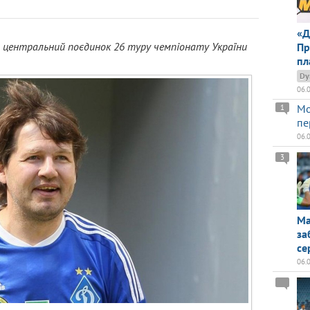
«Д
в центральний поєдинок 26 туру чемпіонату України
Пр
пл
Dy
06.
Мо
1
пе
06.
3
Ма
за
се
06.