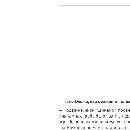
—
Пане Олеже, яке враження на ва
— Подвійне. Якби «Динамо» провело 
Киянам так треба було грати з пе
агресії, траплялися невимушені по
гол. Михавко не мав фолити в дово