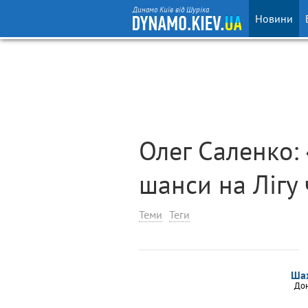
Динамо Київ від Шуріка
Новини
Олег Саленко:
шанси на Лігу
Теми
Теги
Ша
До