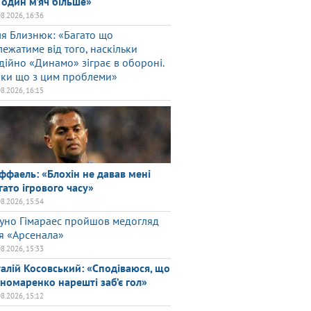
 один м’яч більше»
08.2026, 16:36
ля Близнюк: «Багато що
лежатиме від того, наскільки
дійно «Динамо» зіграє в обороні.
ки що з цим проблеми»
08.2026, 16:15
ффаель: «Блохін не давав мені
гато ігрового часу»
08.2026, 15:54
уно Гімараес пройшов медогляд
я «Арсенала»
08.2026, 15:33
талій Косовський: «Сподіваюся, що
номаренко нарешті заб’є гол»
08.2026, 15:12