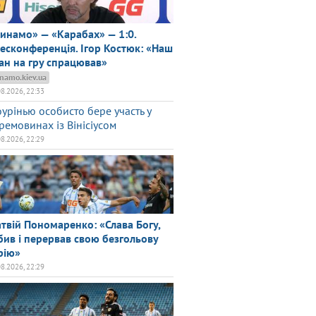
инамо» — «Карабах» — 1:0.
есконференція. Ігор Костюк: «Наш
ан на гру спрацював»
namo.kiev.ua
08.2026, 22:33
урінью особисто бере участь у
ремовинах із Вінісіусом
08.2026, 22:29
твій Пономаренко: «Слава Богу,
бив і перервав свою безгольову
рію»
08.2026, 22:29