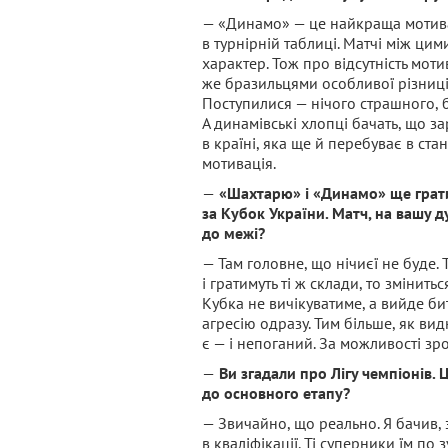
— «Динамо» — це найкраща мотивац
в турнірній таблиці. Матчі між ц
характер. Тож про відсутність моти
же бразильцями особливої різниці 
Поступилися — нічого страшного, б
А динамівські хлопці бачать, що з
в країні, яка ще й перебуває в стан
мотивація.
—
«Шахтарю» і «Динамо» ще грат
за Кубок України. Матч, на вашу д
до межі?
— Там головне, що нічиєї не буде.
і гратимуть ті ж склади, то змінит
Кубка не вичікуватиме, а вийде би
агресію одразу. Тим більше, як ви
є — і непоганий. За можливості зро
—
Ви згадали про Лігу чемпіонів
до основного етапу?
— Звичайно, що реально. Я бачив, 
в кваліфікації. Ті суперники їм по