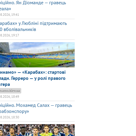
іційно. Ян Діоманде — гравець
еала»
08.2026, 19:41
арабах» у Любліні підтримають
0 вболівальників
08.2026, 19:17
инамо» — «Карабах»: стартові
лади. Герреро — у ролі правого
нгера
namo.kiev.ua
08.2026, 18:49
іційно. Мохамед Салах — гравець
рабзонспору»
08.2026, 18:30