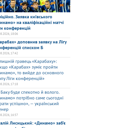
іційно. Заявка київського
инамо» на кваліфікаційні матчі
ги конференцій
08.2026, 18:06
арабах» доповнив заявку на Лігу
нференцій списком Б
08.2026, 17:42
лишній гравець «Карабаху»:
кщо «Карабах» зуміє пройти
инамо», то вийде до основного
апу Ліги конференцій»
08.2026, 17:18
 Баку буде спекотно й волого.
инамо» потрібно саме сьогодні
грати успішно», — український
енер
08.2026, 16:57
талій Лисицький: «Динамо» заб’є