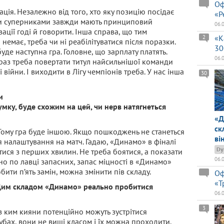
Оф
ія. Незалежно від того, хто яку позицію посідає
«Р
ими суперниками завжди мають принциповий
06.
вації годі й говорити. Інша справа, що тим
«К
2
немає, треба чи ні реабілітуватися після поразки.
30
уде наступна гра. Головне, що зарплату платять.
06.
араз треба повертати титул найсильнішої команди
і війни. І виходити в Лігу чемпіонів треба. У нас інша
30
и
умку, буде схожим на цей, чи нерв натягнеться
«Д
ск
 Тому гра буде іншою. Якщо пошкоджень не станеться
ві
ься налаштування на матч. Гадаю, «Динамо» в фіналі
Dy
тися з перших хвилин. Не треба боятися, а показати
06.
дно по лавці запасних, запас міцності в «Динамо»
бити п’ять замін, можна змінити пів складу.
Оф
«Т
. Цим складом «Динамо» реально пробитися
06.
3
з ким кияни потенційно можуть зустрітися
 зубах, вони не вищі класом і їх можна проходити.