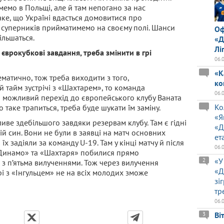
мемо в Польщі, але й там непогано за нас
аке, що Україні вдасться домовитися про
 суперників прийматимемо на своєму полі. Шанси
Оф
ільшаться.
«Д
Лі
єврокубкові завдання, треба змінити в грі
06.
«К
матично, тож треба виходити з того,
ко
ий тайм зустрічі з «Шахтарем», то команда
06.
о можливий перехід до європейського клубу Ваната
Ко
що таке трапиться, треба буде шукати їм заміну.
«Я
ве здебільшого завдяки резервам клубу. Там є гідні
«Д
мій син. Вони не були в заявці на матч основних
ет
х задіяли за команду U-19. Там у кінці матчу й після
06.
 «Динамо» та «Шахтаря» побилися прямо
«У
2
 з п’ятьма вилученнями. Тож через вилучення
«Д
 з «Інгульцем» не на всіх молодих зможе
зі
тр
06.
Ві
3