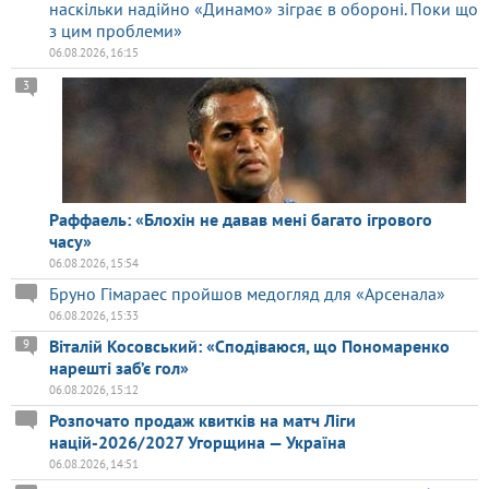
наскільки надійно «Динамо» зіграє в обороні. Поки що
з цим проблеми»
06.08.2026, 16:15
3
Раффаель: «Блохін не давав мені багато ігрового
часу»
06.08.2026, 15:54
Бруно Гімараес пройшов медогляд для «Арсенала»
06.08.2026, 15:33
Віталій Косовський: «Сподіваюся, що Пономаренко
9
нарешті заб’є гол»
06.08.2026, 15:12
Розпочато продаж квитків на матч Ліги
націй-2026/2027 Угорщина — Україна
06.08.2026, 14:51