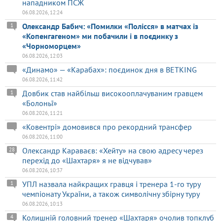
нападником ПСЖ
06.08.2026, 12:24
Олександр Бабич: «Помилки «Полісся» в матчах із
1
«Копенгагеном» ми побачили і в поєдинку з
«Чорноморцем»
06.08.2026, 12:03
«Динамо» — «Карабах»: поєдинок дня в BETKING
06.08.2026, 11:42
Довбик став найбільш високооплачуваним гравцем
1
«Болоньї»
06.08.2026, 11:21
«Ковентрі» домовився про рекордний трансфер
06.08.2026, 11:00
Олександр Караваєв: «Хейту» на свою адресу через
28
перехід до «Шахтаря» я не відчував»
06.08.2026, 10:37
УПЛ назвала найкращих гравця і тренера 1-го туру
1
чемпіонату України, а також символічну збірну туру
06.08.2026, 10:13
Колишній головний тренер «Шахтаря» очолив топклуб
4