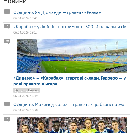
Новини
Офіційно. Ян Діоманде — гравець «Реала»
06.08.2026, 19:41
«Карабах» у Любліні підтримають 300 вболівальників
2
06.08.2026, 19:17
30
«Динамо» — «Карабах»: стартові склади. Герреро — у
ролі правого вінгера
Dynamo.kiev.ua
06.08.2026, 18:49
Офіційно. Мохамед Салах — гравець «Трабзонспору»
06.08.2026, 18:30
2