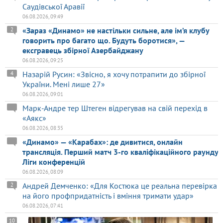
Саудівської Аравії
06.08.2026, 09:49
«Зараз «Динамо» не настільки сильне, але ім’я клубу
2
говорить про багато що. Будуть боротися», —
ексгравець збірної Азербайджану
06.08.2026, 09:25
Назарій Русин: «Звісно, я хочу потрапити до збірної
4
України. Мені лише 27»
06.08.2026, 09:01
Марк-Андре тер Штеген відрегував на свій перехід в
«Аякс»
06.08.2026, 08:35
«Динамо» — «Карабах»: де дивитися, онлайн
трансляція. Перший матч 3-го кваліфікаційного раунду
Ліги конференцій
06.08.2026, 08:09
Андрей Демченко: «Для Костюка це реальна перевірка
2
на його профпридатність і вміння тримати удар»
06.08.2026, 07:41
10