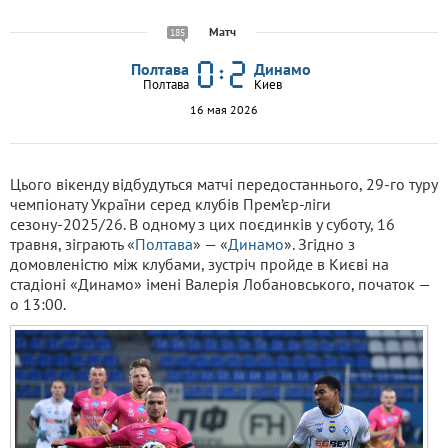
Матч
185
Полтава
Динамо
Полтава
Киев
16 мая 2026
Цього вікенду відбудуться матчі передостаннього, 29-го туру
чемпіонату України серед клубів Прем’єр-ліги
сезону-2025/26. В одному з цих поєдинків у суботу, 16
травня, зіграють «
Полтава
» — «
Динамо
». Згідно з
домовленістю між клубами, зустріч пройде в Києві на
стадіоні «Динамо» імені Валерія Лобановського, початок —
о 13:00.