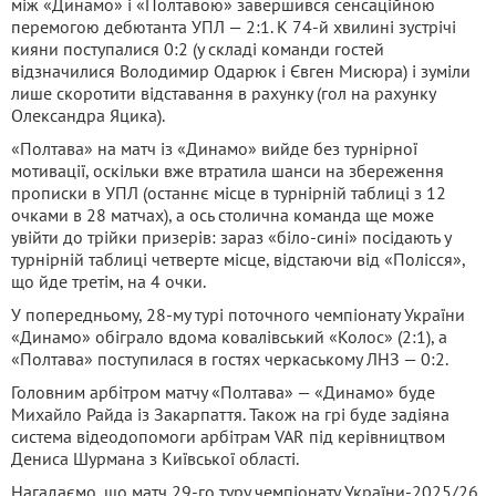
між «Динамо» і «Полтавою» завершився сенсаційною
перемогою дебютанта УПЛ — 2:1. К 74-й хвилині зустрічі
кияни поступалися 0:2 (у складі команди гостей
відзначилися Володимир Одарюк і Євген Мисюра) і зуміли
лише скоротити відставання в рахунку (гол на рахунку
Олександра Яцика).
«Полтава» на матч із «Динамо» вийде без турнірної
мотивації, оскільки вже втратила шанси на збереження
прописки в УПЛ (останнє місце в турнірній таблиці з 12
очками в 28 матчах), а ось столична команда ще може
увійти до трійки призерів: зараз «біло-сині» посідають у
турнірній таблиці четверте місце, відстаючи від «Полісся»,
що йде третім, на 4 очки.
У попередньому, 28-му турі поточного чемпіонату України
«Динамо» обіграло вдома ковалівський «Колос» (2:1), а
«Полтава» поступилася в гостях черкаському ЛНЗ — 0:2.
Головним арбітром матчу «Полтава» — «Динамо» буде
Михайло Райда із Закарпаття. Також на грі буде задіяна
система відеодопомоги арбітрам VAR під керівництвом
Дениса Шурмана з Київської області.
Нагадаємо, що матч 29-го туру чемпіонату України-2025/26