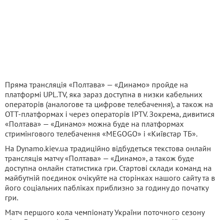
Пряма трансляція «Полтава» — «Динамо» пройде на
платформі UPL.TV, яка зараз доступна в низки кабельних
операторів (аналогове та цифрове телебачення), а також на
OTT-платформах і через операторів IPTV. Зокрема, дивитися
«Полтава» — «Динамо» можна буде на платформах
стримінгового телебачення «MEGOGO» і «Київстар ТБ».
На Dynamo.kiev.ua традиційно відбудеться текстова онлайн
трансляція матчу «Полтава» — «Динамо», а також буде
доступна онлайн статистика гри. Стартові склади команд на
майбутній поєдинок очікуйте на сторінках нашого сайту та в
його соціальних пабліках приблизно за годину до початку
гри.
Матч першого кола чемпіонату України поточного сезону