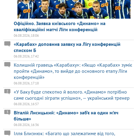
Офіційно. Заявка київського «Динамо» на
кваліфікаційні матчі Ліги конференцій
06.08.2026, 18:06
«Карабах» доповнив заявку на Лігу конференцій
списком Б
06.08.2026, 17:42
Колишній гравець «Карабаху»: «Якщо «Карабах» зуміє
пройти «Динамо», то вийде до основного етапу Ліги
конференцій»
06.08.2026, 17:18
«У Баку буде спекотно й волого. «Динамо» потрібно
2
саме сьогодні зіграти успішно», — український тренер
06.08.2026, 16:57
Віталій Лисицький: «Динамо» заб’є на один м’яч
3
більше»
06.08.2026, 16:36
Ілля Близнюк: «Багато що залежатиме від того,