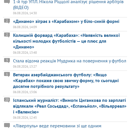
1-й тур УПЛ. Нікола Ріццолі аналізує рішення арбітрів
(ВІДЕО)
06.08.2026, 14:30
«Динамо» зіграє з «Карабахом» у біло-синій формі
2
06.08.2026, 14:09
Колишній форвард «Карабаха»: «Наявність великої
2
кількості молодих футболістів — це плюс для
«Динамо»
06.08.2026, 13:48
Стала відома реакція Мудрика на повернення у футбол
3
06.08.2026, 13:27
Ветеран азербайджанського футболу: «Якщо
1
«Карабах» покаже свою звичну форму, то сьогодні
досягне потрібного результату»
06.08.2026, 13:06
Іспанський журналіст: «Вимоги Циганкова по зарплаті
20
відлякали «Реал Сосьєдад», «Еспаньйол», «Вільярреал»
і «Валенсію»
06.08.2026, 12:45
«Ліверпуль» веде перемовини зі ще одним