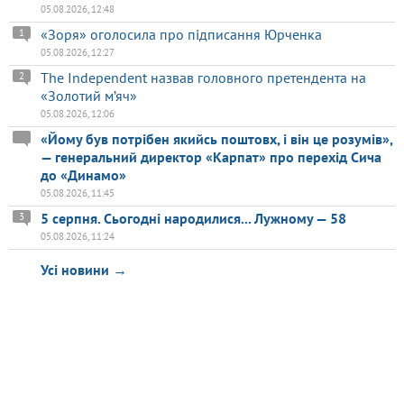
05.08.2026, 12:48
«Зоря» оголосила про підписання Юрченка
1
05.08.2026, 12:27
The Independent назвав головного претендента на
2
«Золотий м’яч»
05.08.2026, 12:06
«Йому був потрібен якийсь поштовх, і він це розумів»,
— генеральний директор «Карпат» про перехід Сича
до «Динамо»
05.08.2026, 11:45
5 серпня. Сьогодні народилися... Лужному — 58
3
05.08.2026, 11:24
Усі новини →