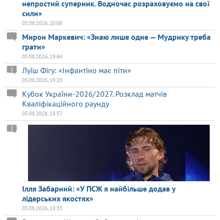
непростий суперник. Водночас розраховуємо на свої
сили»
05.08.2026, 20:08
Мирон Маркевич: «Знаю лише одне — Мудрику треба
грати»
05.08.2026, 19:44
Луїш Фігу: «Інфантіно має піти»
1
05.08.2026, 19:20
Кубок України-2026/2027. Розклад матчів
Кваліфікаційного раунду
05.08.2026, 18:57
2
Ілля Забарний: «У ПСЖ я найбільше додав у
лідерських якостях»
05.08.2026, 18:33