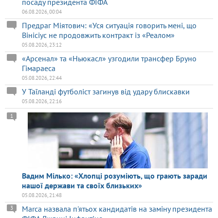
посаду президента ФІФА
06.08.2026, 00:04
Предраг Міятович: «Уся ситуація говорить мені, що
Вінісіус не продовжить контракт із «Реалом»
05.08.2026, 23:12
«Арсенал» та «Ньюкасл» узгодили трансфер Бруно
Гімараеса
05.08.2026, 22:44
У Таїланді футболіст загинув від удару блискавки
05.08.2026, 22:16
1
Вадим Мілько: «Хлопці розуміють, що грають заради
нашої держави та своїх близьких»
05.08.2026, 21:48
Marca назвала п'ятьох кандидатів на заміну президента
3