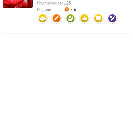
комментариев)
Подписчиков:
123
Медали:
× 6