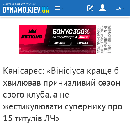
Динамо Київ від Шуріка
UA
Канісарес: «Вінісіуса краще б
хвилював принизливий сезон
свого клуба, а не
жестикулювати супернику про
15 титулів ЛЧ»