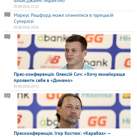
ФІФА Джанні Інфантіно
05.08.2026, 21:22
Маркус Рашфорд може опинитися в турецькій
Суперлізі
05.08.2026, 20:56
Прес-конференція. Олексій Сич: «Хочу якнайкраще
проявити себе в «Динамо»
05.08.2026, 20:32
15
Пресконференція. Ігор Костюк: «Карабах» —