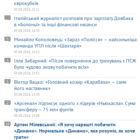
єврокубків
05.08.2026, 15:11
Італійський журналіст розповів про зарплату Довбика
в «Болоньї» та інші фінансові нюанси
05.08.2026, 14:33
Михайло Кополовець: «Зараз «Полісся» — найсильніша
5
команда УПЛ після «Шахтаря»
05.08.2026, 14:12
Ілля Забарний: «Після повернення до тренувань з ПСЖ
1
було чудово знову побачити всіх»
05.08.2026, 13:51
Віктор Вацко: «Головний козир «Карабаха» — саме
1
його наставник»
05.08.2026, 13:30
«Арсенал» підписує одного з лідерів «Ньюкасла». Сума
2
трансферу — 75 млн фунтів
05.08.2026, 13:09
Артем Мілевський: «Я хочу нарешті побачити
14
«Динамо». Нормальне «Динамо», яке розуміє, як хоче
грати»