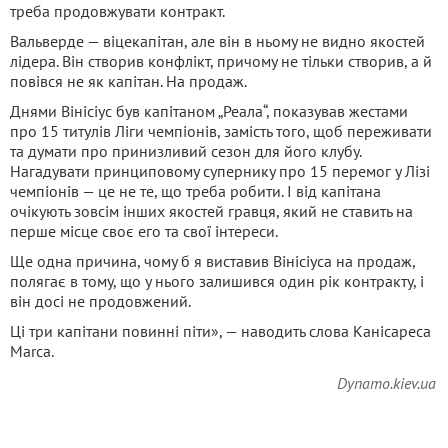
треба продовжувати контракт.
Вальверде — віцекапітан, але він в ньому не видно якостей
лідера. Він створив конфлікт, причому не тільки створив, а й
повівся не як капітан. На продаж.
Днями Вінісіус був капітаном „Реала“, показував жестами
про 15 титулів Ліги чемпіонів, замість того, щоб переживати
та думати про принизливий сезон для його клубу.
Нагадувати принциповому супернику про 15 перемог у Лізі
чемпіонів — це не те, що треба робити. І від капітана
очікують зовсім інших якостей гравця, який не ставить на
перше місце своє его та свої інтереси.
Ще одна причина, чому б я виставив Вінісіуса на продаж,
полягає в тому, що у нього залишився один рік контракту, і
він досі не продовжений.
Ці три капітани повинні піти», — наводить слова Канісареса
Marca.
Dynamo.kiev.ua