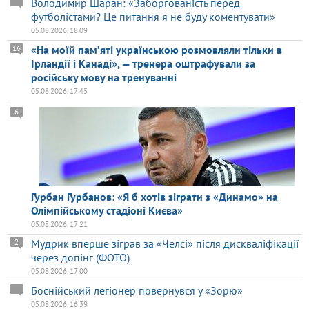
Володимир Шаран: «Заборгованість перед
футболістами? Це питання я не буду коментувати»
05.08.2026, 18:09
«На моїй памʼяті українською розмовляли тільки в
16
Ірландії і Канаді», — тренера оштрафували за
російську мову на тренуванні
05.08.2026, 17:45
6
Гурбан Гурбанов: «Я б хотів зіграти з «Динамо» на
Олімпійському стадіоні Києва»
05.08.2026, 17:21
Мудрик вперше зіграв за «Челсі» після дискваліфікації
2
через допінг (ФОТО)
05.08.2026, 17:00
Боснійський легіонер повернувся у «Зорю»
05.08.2026, 16:39