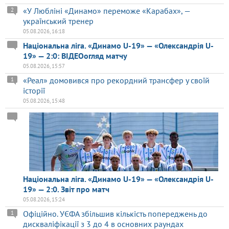
«У Любліні «Динамо» переможе «Карабах», —
2
український тренер
05.08.2026, 16:18
Національна ліга. «Динамо U-19» — «Олександрія U-
19» — 2:0: ВІДЕОогляд матчу
05.08.2026, 15:57
«Реал» домовився про рекордний трансфер у своїй
1
історії
05.08.2026, 15:48
Національна ліга. «Динамо U-19» — «Олександрія U-
19» — 2:0. Звіт про матч
05.08.2026, 15:24
Офіційно. УЄФА збільшив кількість попереджень до
1
дискваліфікації з 3 до 4 в основних раундах