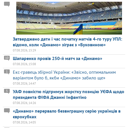
Затверджено дати і час початку матчів 4-го туру УПЛ:
відомо, коли «Динамо» зіграє з «Буковиною»
07.08.2026, 15:29
Шапаренко провів 250-й матч за «Динамо»
10
07.08.2026, 15:08
Екс-гравець збірної України: «Звісно, оптимальним
1
варіантом було б, якби «Динамо» забило ще»
07.08.2026, 14:47
УАФ повністю підтримує жорстку позицію УЄФА щодо
5
президента ФІФА Джанні Інфантіно
07.08.2026, 14:26
«Динамо» перервало безвиграшну серію українців в
єврокубках
07.08.2026, 14:05