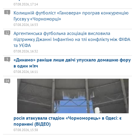
07.08.2026, 17:14
Колишній футболіст «Гановера» програв конкуренцію
1
Гусєву у «Чорноморці»
07.08.2026, 16:53
Аргентинська футбольна асоціація висловила
12
підтримку Джанні Інфантіно на тлі конфлікту між ФІФА
та УЄФА
07.08.2026, 16:32
«Динамо» раніше лише двічі упускало домашню фору
3
в один м’яч
07.08.2026, 16:11
14
росія атакувала стадіон «Чорноморець» в Одесі: є
поранені (ВІДЕО)
07.08.2026, 15:38