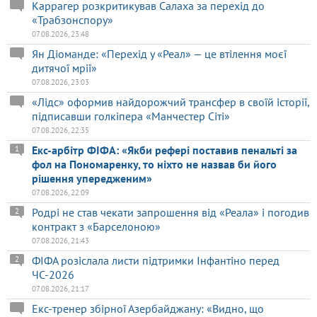
Каррагер розкритикував Салаха за перехід до
«Трабзонспору»
07.08.2026, 23:48
Ян Діоманде: «Перехід у «Реал» — це втілення моєї
дитячої мрії»
07.08.2026, 23:03
«Лідс» оформив найдорожчий трансфер в своїй історії,
підписавши голкіпера «Манчестер Сіті»
07.08.2026, 22:35
Екс-арбітр ФІФА: «Якби рефері поставив пенальті за
1
фол на Пономаренку, то ніхто не назвав би його
рішення упередженим»
07.08.2026, 22:09
Родрі не став чекати запрошення від «Реала» і погодив
2
контракт з «Барселоною»
07.08.2026, 21:43
ФІФА розіслала листи підтримки Інфантіно перед
2
ЧС-2026
07.08.2026, 21:17
Екс-тренер збірної Азербайджану: «Видно, що