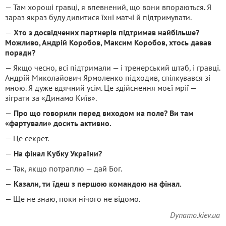
— Там хороші гравці, я впевнений, що вони впораються. Я
зараз якраз буду дивитися їхні матчі й підтримувати.
—
Хто з досвідчених партнерів підтримав найбільше?
Можливо, Андрій Коробов, Максим Коробов, хтось давав
поради?
— Якщо чесно, всі підтримали — і тренерський штаб, і гравці.
Андрій Миколайович Ярмоленко підходив, спілкувався зі
мною. Я дуже вдячний усім. Це здійснення моєї мрії —
зіграти за «Динамо Київ».
—
Про що говорили перед виходом на поле? Ви там
«фартували» досить активно.
— Це секрет.
—
На фінал Кубку України?
— Так, якщо потраплю — дай Бог.
—
Казали, ти їдеш з першою командою на фінал.
— Ще не знаю, поки нічого не відомо.
Dynamo.kiev.ua