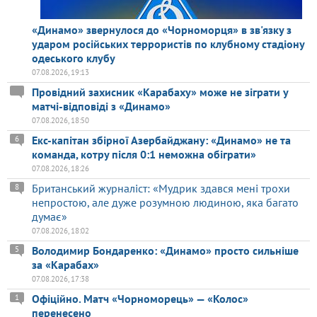
«Динамо» звернулося до «Чорноморця» в зв'язку з
ударом російських террористів по клубному стадіону
одеського клубу
07.08.2026, 19:13
Провідний захисник «Карабаху» може не зіграти у
матчі-відповіді з «Динамо»
07.08.2026, 18:50
Екс-капітан збірної Азербайджану: «Динамо» не та
6
команда, котру після 0:1 неможна обіграти»
07.08.2026, 18:26
Британський журналіст: «Мудрик здався мені трохи
8
непростою, але дуже розумною людиною, яка багато
думає»
07.08.2026, 18:02
Володимир Бондаренко: «Динамо» просто сильніше
5
за «Карабах»
07.08.2026, 17:38
Офіційно. Матч «Чорноморець» — «Колос»
1
перенесено