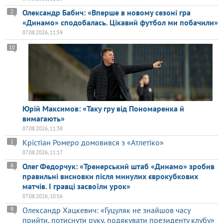
Олександр Бабич: «Вперше в новому сезоні гра
2
«Динамо» сподобалась. Цікавий футбол ми побачили»
07.08.2026, 11:59
10
Юрій Максимов: «Таку гру від Пономаренка й
вимагають»
07.08.2026, 11:38
Крістіан Ромеро домовився з «Атлетіко»
1
07.08.2026, 11:17
Олег Федорчук: «Тренерський штаб «Динамо» зробив
6
правильні висновки після минулих єврокубкових
матчів. І гравці засвоїли урок»
07.08.2026, 10:56
Олександр Хацкевич: «Гуцуляк не знайшов часу
9
прийти, потиснути руку, подякувати президенту клубу»