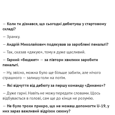
—
Коли ти дізнався, що сьогодні дебютуєш у стартовому
складі?
— Зранку.
—
Андрій Миколайович подякував за зароблені пенальті?
— Так, сказав «дякую», тому я дуже щасливий.
—
Гарний «бюджет»
—
за півтори хвилини заробити
пенальті.
— Ну, звісно, можна було ще більше забити, але нічого
страшного — залишу голи на потім.
—
Які відчуття від дебюту за першу команду «Динамо»?
— Дуже гарні. Навіть не можу передати словами. Щось
відбувається в голові, сам ще до кінця не розумію.
—
Не було трохи прикро, що не можеш допомогти U-19, у
них зараз важливий відрізок сезону?