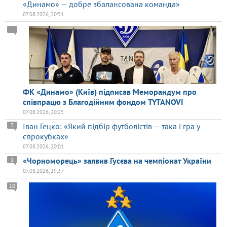
«Динамо» — добре збалансована команда»
07.08.2026, 20:51
ФК «Динамо» (Київ) підписав Меморандум про
співпрацю з Благодійним фондом TYTANOVI
07.08.2026, 20:25
Іван Гецко: «Який підбір футболістів — така і гра у
3
єврокубках»
07.08.2026, 20:01
«Чорноморець» заявив Гусєва на чемпіонат України
1
07.08.2026, 19:37
10