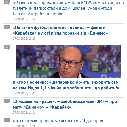
30 млн євро зарплати, автомобілі BMW, компенсація на
22
туалетний папір: стали відомі шалені умови угоди
Салаха у «Трабзонспорі»
07.08.2026, 13:44
«На такий футбол дивитися нудно», — фанати
8
«Карабаха» в люті після поразки від «Динамо»
07.08.2026, 13:23
31
Віктор Леоненко: «Шапаренко біжить, виходить сам
на сам. Ну, за 1,5 мільйона треба знати, що робити!»
07.08.2026, 13:02
«З надією на краще», — азербайджанські ЗМІ — про
матч «Динамо» — «Карабах»
07.08.2026, 12:41
«Тоттенгем» продав захисника в «Мідлсбро»
07.08.2026, 12:20