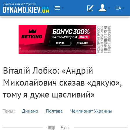
Динамо Київ від Шуріка
UA
Віталій Лобко: «Андрій
Миколайович сказав «дякую»,
тому я дуже щасливий»
Темы:
Динамо
Полтава
Чемпионат Украины
Матч
185