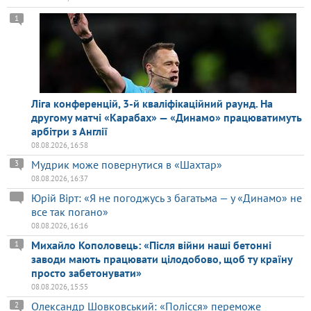
1
Ліга конференцій, 3-й кваліфікаційний раунд. На
другому матчі «Карабах» — «Динамо» працюватимуть
арбітри з Англії
08.08.2026, 16:58
Мудрик може повернутися в «Шахтар»
3
08.08.2026, 16:37
Юрій Вірт: «Я не погоджусь з багатьма — у «Динамо» не
все так погано»
08.08.2026, 16:16
Михайло Кополовець: «Після війни наші бетонні
1
заводи мають працювати цілодобово, щоб ту країну
просто забетонувати»
08.08.2026, 15:55
Олександр Шовковський: «Полісся» переможе
2