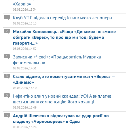
«Харків»
08.08.2026, 15:34
Клуб УПЛ відклав перехід іспанського легіонера
08.08.2026, 15:13
Михайло Кополовець: «Якщо «Динамо» не зможе
2
обіграти «Верес», то про що ми тоді будемо
говорити...»
08.08.2026, 14:52
Захисник «Челсі»: «Працьовитість Мудрика
1
феноменальна»
08.08.2026, 14:31
Стало відомо, хто коментуватиме матч «Верес» —
3
«Динамо»
08.08.2026, 14:10
Інфантіно влип у новий скандал: УЄФА виплатив
3
шестизначну компенсацію його коханці
08.08.2026, 13:49
Андрій Шевченко відреагував на удар росії по
3
стадіону «Чорноморець» в Одесі
08.08.2026, 13:28