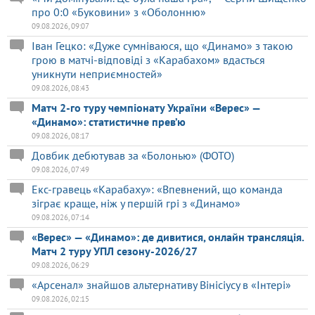
про 0:0 «Буковини» з «Оболонню»
09.08.2026, 09:07
Іван Гецко: «Дуже сумніваюся, що «Динамо» з такою
грою в матчі-відповіді з «Карабахом» вдасться
уникнути неприємностей»
09.08.2026, 08:43
Матч 2-го туру чемпіонату України «Верес» —
«Динамо»: статистичне прев’ю
09.08.2026, 08:17
Довбик дебютував за «Болонью» (ФОТО)
09.08.2026, 07:49
Екс-гравець «Карабаху»: «Впевнений, що команда
зіграє краще, ніж у першій грі з «Динамо»
09.08.2026, 07:14
«Верес» — «Динамо»: де дивитися, онлайн трансляція.
Матч 2 туру УПЛ сезону-2026/27
09.08.2026, 06:29
«Арсенал» знайшов альтернативу Вінісіусу в «Інтері»
09.08.2026, 02:15