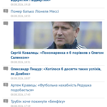
08.08.2026, 19:18
Помер батько Ліонеля Мессі
3
08.08.2026, 18:55
Сергій Ковалець: «Пономаренка я б порівняв з Олегом
Саленком»
08.08.2026, 18:31
Олександр Пищур: «Хотілося б досягти таких успіхів,
як Довбик»
08.08.2026, 18:07
Артем Кравець: «Футбольна нахабність Редушка
3
подобається»
08.08.2026, 17:43
Трубін хоче покинути «Бенфіку»
1
08.08.2026, 17:19