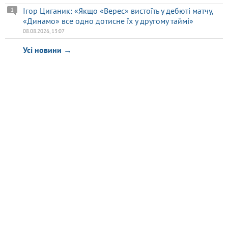
Ігор Циганик: «Якщо «Верес» вистоїть у дебюті матчу,
1
«Динамо» все одно дотисне їх у другому таймі»
08.08.2026, 13:07
Усі новини →