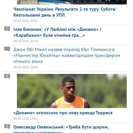
Чемпіонат України. Результати 2-го туру. Субота:
безгольовий день в УПЛ
08.08.2026, 20:51
Ілля Близнюк: «У Любліні між «Динамо» і
7
«Карабахом» була нічийна гра…»
08.08.2026, 20:30
Джон Обі Мікел назвав перехід Юрі Тілеманса в
«Манчестер Юнайтед» найвигіднішим трансфером
літнього вікна
08.08.2026, 20:06
8
«Динамо» оголосило про нову оренду Торреса
08.08.2026, 19:42
Олександр Гливинський: «Треба бути щирим,
5
відкритим і відвертим»