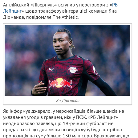
Англійський «Ліверпуль» вступив у переговори з «
РБ
Лейпциг
» щодо трансферу вінгера цієї команди Яна
Діоманде, повідомляє The Athletic.
Ян Діоманде
Як інформує джерело, у мерсисайдців більше шансів на
укладання угоди з гравцем, ніж у ПСЖ. «РБ Лейпциг»
неодноразово заявляв, що 19-річний футболіст не
продається і що для зміни позиції клубу буде потрібна
пропозиція на суму більше 130 млн євро. Враховуючи, що