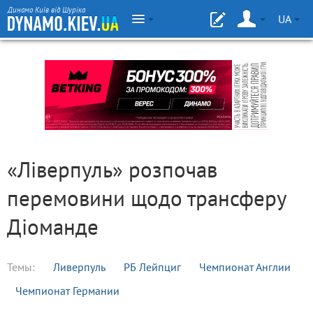
Динамо Київ від Шуріка
UA
«Ліверпуль» розпочав
перемовини щодо трансферу
Діоманде
Темы:
Ливерпуль
РБ Лейпциг
Чемпионат Англии
Чемпионат Германии