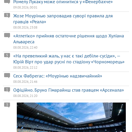
Ромелу Лукаку може опинитися у «Фенербахче»
09.08.2026, 00:01
Жозе Моурінью запровадив суворі правила для
3
гравців «Реала»
08.08.2026, 23:08
«Атлетіко» прийняв остаточне рішення щодо Хуліана
Альвареса
08.08.2026, 22:40
«На превеликий жаль, у нас є такі дебіли-сусіди», —
5
Юрій Вірт про удар русні по стадіону «Чорноморець»
08.08.2026, 22:12
Сеск Фабрегас: «Моурінью надзвичайний»
08.08.2026, 21:46
Офіційно. Бруно Гімарайнш став гравцем «Арсенала»
1
08.08.2026, 21:20
3