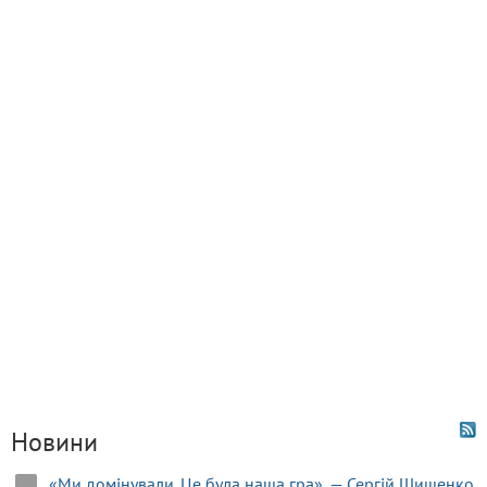
Новини
«Ми домінували. Це була наша гра», — Сергій Шищенко