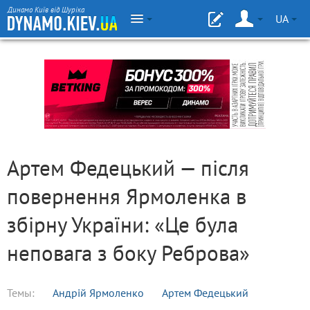
Динамо Київ від Шуріка
UA
Артем Федецький — після
повернення Ярмоленка в
збірну України: «Це була
неповага з боку Реброва»
Темы:
Андрій Ярмоленко
Артем Федецький