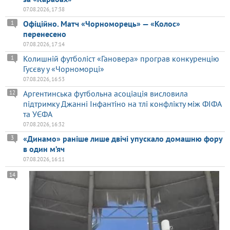
07.08.2026, 17:38
Офіційно. Матч «Чорноморець» — «Колос»
1
перенесено
07.08.2026, 17:14
Колишній футболіст «Гановера» програв конкуренцію
1
Гусєву у «Чорноморці»
07.08.2026, 16:53
Аргентинська футбольна асоціація висловила
12
підтримку Джанні Інфантіно на тлі конфлікту між ФІФА
та УЄФА
07.08.2026, 16:32
«Динамо» раніше лише двічі упускало домашню фору
3
в один м’яч
07.08.2026, 16:11
14