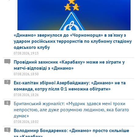
«Динамо» звернулося до «Чорноморця» в зв'язку з
ударом російських террористів по клубному стадіону
одеського клубу
07.08.2026, 19:13
Провідний захисник «Карабаху» може не зіграти у
матчі-відповіді з «Динамо»
07.08.2026, 18:50
Екс-капітан збірної Азербайджану: «Динамо» не та
7
команда, котру після 0:1 неможна обіграти»
07.08.2026, 18:26
Британський журналіст: «Мудрик здався мені трохи
8
непростою, але дуже розумною людиною, яка багато
думає»
07.08.2026, 18:02
Володимир Бондаренко: «Динамо» просто сильніше
5
за «Карабах»