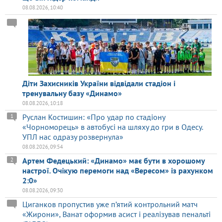
08.08.2026, 10:40
Діти Захисників України відвідали стадіон і
тренувальну базу «Динамо»
08.08.2026, 10:18
Руслан Костишин: «Про удар по стадіону
1
«Чорноморець» в автобусі на шляху до гри в Одесу.
УПЛ нас одразу розвернула»
08.08.2026, 09:54
Артем Федецький: «Динамо» має бути в хорошому
2
настрої. Очікую перемоги над «Вересом» із рахунком
2:0»
08.08.2026, 09:30
Циганков пропустив уже п’ятий контрольний матч
«Жирони», Ванат оформив асист і реалізував пенальті