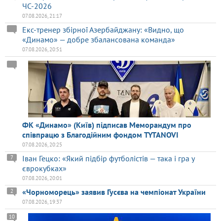
ЧС-2026
07.08.2026, 21:17
Екс-тренер збірної Азербайджану: «Видно, що
«Динамо» — добре збалансована команда»
07.08.2026, 20:51
ФК «Динамо» (Київ) підписав Меморандум про
співпрацю з Благодійним фондом TYTANOVI
07.08.2026, 20:25
Іван Гецко: «Який підбір футболістів — така і гра у
7
єврокубках»
07.08.2026, 20:01
«Чорноморець» заявив Гусєва на чемпіонат України
2
07.08.2026, 19:37
10