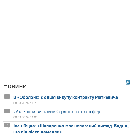
Новини
В «Оболоні» є опція викупу контракту Маткевича
08.08.2026, 11:22
«Атлетіко» виставив Серлота на трансфер
08.08.2026, 11:01
Іван Гецко: «Шапаренко має непоганий вигляд. Видно,
7
що він лідер команди»