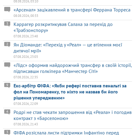
08.08.2026, 03:10
«Арсенал» зацікавлений в трансфері Феррана Торреса
08.08.2026, 00:33
Каррагер розкритикував Салаха за перехід до
3
«Трабзонспору»
07.08.2026, 23:48
Ян Діоманде: «Перехід у «Реал» — це втілення моєї
2
дитячої мрії»
07.08.2026, 23:03
«Лідс» оформив найдорожчий трансфер в своїй історії,
підписавши голкіпера «Манчестер Сіті»
07.08.2026, 22:35
Екс-арбітр ФІФА: «Якби рефері поставив пенальті за
9
фол на Пономаренку, то ніхто не назвав би його
рішення упередженим»
07.08.2026, 22:09
Родрі не став чекати запрошення від «Реала» і погодив
4
контракт з «Барселоною»
07.08.2026, 21:43
ФІФА розіслала листи підтримки Інфантіно перед
3