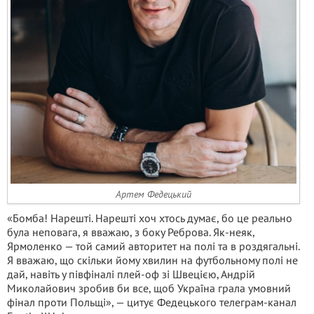
Артем Федецький
«Бомба! Нарешті. Нарешті хоч хтось думає, бо це реально
була неповага, я вважаю, з боку Реброва. Як-неяк,
Ярмоленко — той самий авторитет на полі та в роздягальні.
Я вважаю, що скільки йому хвилин на футбольному полі не
дай, навіть у півфіналі плей-оф зі Швецією, Андрій
Миколайович зробив би все, щоб Україна грала умовний
фінал проти Польщі», — цитує Федецького телеграм-канал