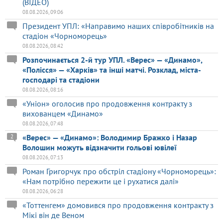
(ВІДЕО)
08.08.2026, 09:06
Президент УПЛ: «Направимо наших співробітників на
стадіон «Чорноморець»
08.08.2026, 08:42
Розпочинається 2-й тур УПЛ. «Верес» — «Динамо»,
«Полісся» — «Харків» та інші матчі. Розклад, міста-
господарі та стадіони
08.08.2026, 08:16
«Уніон» оголосив про продовження контракту з
вихованцем «Динамо»
08.08.2026, 07:48
«Верес» — «Динамо»: Володимир Бражко і Назар
2
Волошин можуть відзначити гольові ювілеї
08.08.2026, 07:13
Роман Григорчук про обстріл стадіону «Чорноморець»:
«Нам потрібно пережити це і рухатися далі»
08.08.2026, 06:28
«Тоттенгем» домовився про продовження контракту з
Мікі він де Веном