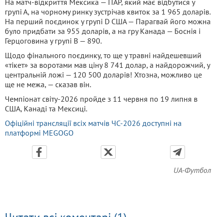
На матч-відкриття Мексика — ПАР, який має відбутися у
групі А, на чорному ринку зустрічав квиток за 1 965 доларів.
На перший поєдинок у групі D США — Парагвай його можна
було придбати за 955 доларів, а на гру Канада — Боснія і
Герцоговина у групі В — 890.
Щодо фінального поєдинку, то ще у травні найдешевший
«тікет» за воротами мав ціну 8 741 долар, а найдорожчий, у
центральній ложі — 120 500 доларів! Хтозна, можливо це
ще не межа, — сказав він.
Чемпіонат світу-2026 пройде з 11 червня по 19 липня в
США, Канаді та Мексиці.
Офіційні трансляції всіх матчів ЧС-2026 доступні на
платформі MEGOGO
UA-Футбол