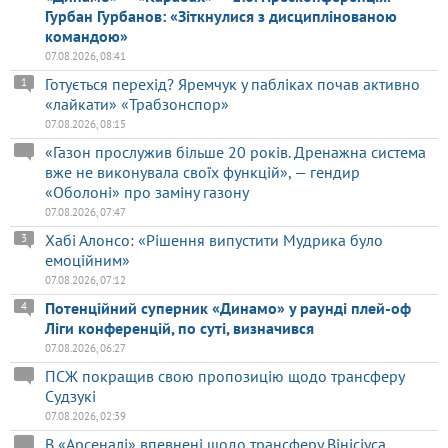
Гурбан Гурбанов: «Зіткнулися з дисциплінованою
командою»
07.08.2026, 08:41
Готується перехід? Яремчук у пабліках почав активно
1
«лайкати» «Трабзонспор»
07.08.2026, 08:15
«Газон прослужив більше 20 років. Дренажна система
вже не виконувала своїх функцій», — гендир
«Оболоні» про заміну газону
07.08.2026, 07:47
Хабі Алонсо: «Рішення випустити Мудрика було
3
емоційним»
07.08.2026, 07:12
Потенційний суперник «Динамо» у раунді плей-оф
4
Ліги конференцій, по суті, визначився
07.08.2026, 06:27
ПСЖ покращив свою пропозицію щодо трансферу
Судзукі
07.08.2026, 02:39
В «Арсеналі» впевнені щодо трансферу Вінісіуса