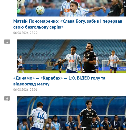
Матвій Пономаренко: «Слава Богу, забив і перервав
свою безгольову серію»
06.08.2026, 22:29
1
«Динамо» — «Карабах» — 1:0. ВІДЕО голу та
відеоогляд матчу
06.08.2026, 22:01
6