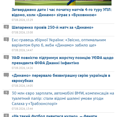
Затверджено дати і час початку матчів 4-го туру УПЛ:
відомо, коли «Динамо» зіграє з «Буковиною»
07.08.2026, 15:29
Шапаренко провів 250-й матч за «Динамо»
4
07.08.2026, 15:08
Екс-гравець збірної України: «Звісно, оптимальним
1
варіантом було б, якби «Динамо» забило ще»
07.08.2026, 14:47
УАФ повністю підтримує жорстку позицію УЄФА щодо
5
президента ФІФА Джанні Інфантіно
07.08.2026, 14:26
«Динамо» перервало безвиграшну серію українців в
єврокубках
07.08.2026, 14:05
30 млн євро зарплати, автомобілі BMW, компенсація на
9
туалетний папір: стали відомі шалені умови угоди
Салаха у «Трабзонспорі»
07.08.2026, 13:44
«На такий футбол дивитися нудно», — фанати
6