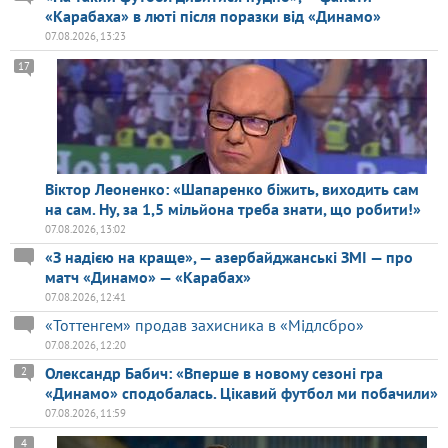
«Карабаха» в люті після поразки від «Динамо»
07.08.2026, 13:23
17
Віктор Леоненко: «Шапаренко біжить, виходить сам
на сам. Ну, за 1,5 мільйона треба знати, що робити!»
07.08.2026, 13:02
«З надією на краще», — азербайджанські ЗМІ — про
матч «Динамо» — «Карабах»
07.08.2026, 12:41
«Тоттенгем» продав захисника в «Мідлсбро»
07.08.2026, 12:20
Олександр Бабич: «Вперше в новому сезоні гра
2
«Динамо» сподобалась. Цікавий футбол ми побачили»
07.08.2026, 11:59
4