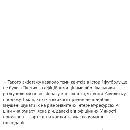
— Такого ажіотажу навколо теми квитків в історії футболу ще
не було. «Тікети» за офіційними цінами вболівальники
розкупили миттєво, відразу ж після того, як вони з’явились у
продажу. Тож ті, хто їх з якихось причин не придбав,
змушені шукати їх на різноманітних інтернет-ресурсах. А
ціни «на руках», ясна річ, далекі від офіційних. У якості
прикладів — вартість на квитки за участю команд-
господарів.