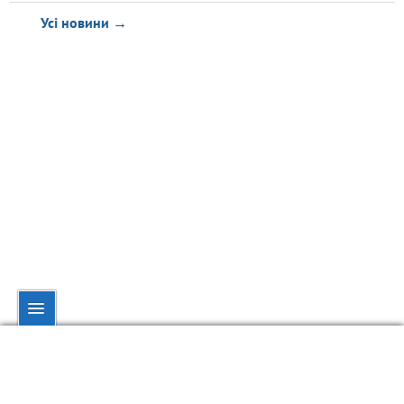
Усі новини →
© dynamo.kiev.ua, 1998—2026.
При повному чи частковому використанні матеріалів посилання на