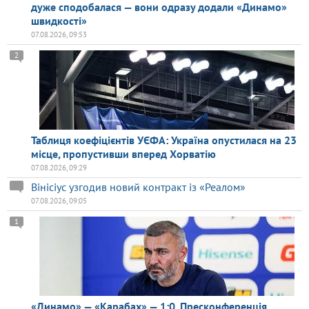
дуже сподобалася — вони одразу додали «Динамо»
швидкості»
07.08.2026, 09:53
2
Таблиця коефіцієнтів УЄФА: Україна опустилася на 23
місце, пропустивши вперед Хорватію
07.08.2026, 09:29
Вінісіус узгодив новий контракт із «Реалом»
07.08.2026, 09:05
1
«Динамо» — «Карабах» — 1:0. Пресконференція.