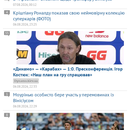
07.08.2026, 00:12
Кріштіану Роналду показав свою неймовірну колекцію
4
суперкарів (ФОТО)
06.08.2026, 23:25
55
«Динамо» — «Карабах» — 1:0. Пресконференція. Ігор
Костюк: «Наш план на гру спрацював»
Dynamo.kiev.ua
06.08.2026, 22:33
Моурінью особисто бере участь у перемовинах із
1
Вінісіусом
06.08.2026, 22:29
8