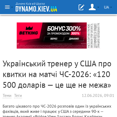
Динамо Київ від Шуріка
UA
Український тренер у США про
квитки на матчі ЧС-2026: «120
500 доларів — це ще не межа»
Теми
Теги
12.06.2026, 09:01
Багато цікавого про ЧС-2026 розповів один із українських
фахівців, який живе і працює у США з середини 90-х —
тренер Академіі «Bridge View Soccer» Борис Крайтман.