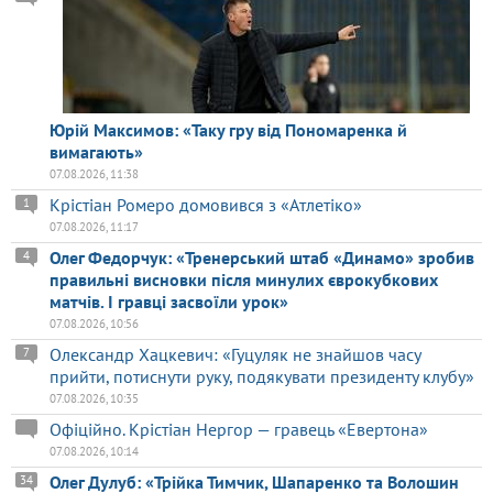
Юрій Максимов: «Таку гру від Пономаренка й
вимагають»
07.08.2026, 11:38
Крістіан Ромеро домовився з «Атлетіко»
1
07.08.2026, 11:17
Олег Федорчук: «Тренерський штаб «Динамо» зробив
4
правильні висновки після минулих єврокубкових
матчів. І гравці засвоїли урок»
07.08.2026, 10:56
Олександр Хацкевич: «Гуцуляк не знайшов часу
7
прийти, потиснути руку, подякувати президенту клубу»
07.08.2026, 10:35
Офіційно. Крістіан Нергор — гравець «Евертона»
07.08.2026, 10:14
Олег Дулуб: «Трійка Тимчик, Шапаренко та Волошин
34