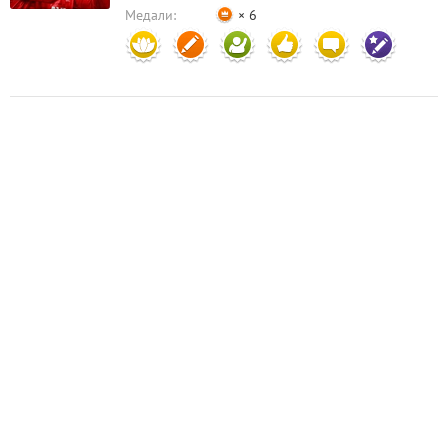
Медали:
× 6