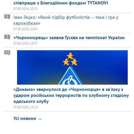
співпрацю з Благодійним фондом TYTANOVI
07.08.2026, 20:25
Іван Гецко: «Який підбір футболістів — така і гра у
8
єврокубках»
07.08.2026, 20:01
«Чорноморець» заявив Гусєва на чемпіонат України
3
07.08.2026, 19:37
13
«Динамо» звернулося до «Чорноморця» в зв'язку з
ударом російських террористів по клубному стадіону
одеського клубу
07.08.2026, 19:13
Усі новини →