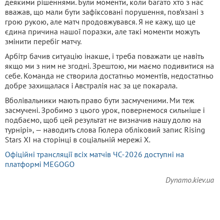
деякими рішеннями. Були моменти, коли багато хто з нас
вважав, що мали бути зафіксовані порушення, пов’язані з
грою рукою, але матч продовжувався. Я не кажу, що це
єдина причина нашої поразки, але такі моменти можуть
змінити перебіг матчу.
Арбітр бачив ситуацію інакше, і треба поважати це навіть
якщо ми з ним не згодні. Зрештою, ми маємо подивитися на
себе. Команда не створила достатньо моментів, недостатньо
добре захищалася і Австралія нас за це покарала.
Вболівальники мають право бути засмученими. Ми теж
засмучені. Зробимо з цього урок, повернемося сильніше і
подбаємо, щоб цей результат не визначив нашу долю на
турнірі», — наводить слова Гюлера обліковий запис Rising
Stars XI на сторінці в соціальній мережі X.
Офіційні трансляції всіх матчів ЧС-2026 доступні на
платформі MEGOGO
Dynamo.kiev.ua