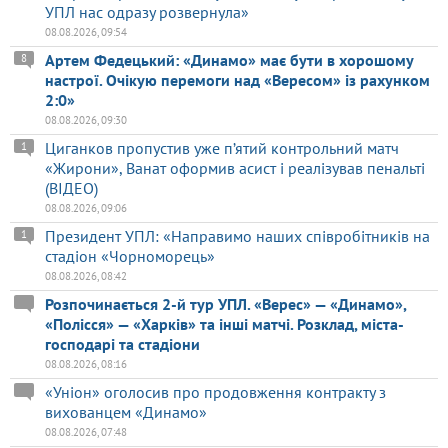
УПЛ нас одразу розвернула»
08.08.2026, 09:54
Артем Федецький: «Динамо» має бути в хорошому
8
настрої. Очікую перемоги над «Вересом» із рахунком
2:0»
08.08.2026, 09:30
Циганков пропустив уже п’ятий контрольний матч
1
«Жирони», Ванат оформив асист і реалізував пенальті
(ВІДЕО)
08.08.2026, 09:06
Президент УПЛ: «Направимо наших співробітників на
1
стадіон «Чорноморець»
08.08.2026, 08:42
Розпочинається 2-й тур УПЛ. «Верес» — «Динамо»,
«Полісся» — «Харків» та інші матчі. Розклад, міста-
господарі та стадіони
08.08.2026, 08:16
«Уніон» оголосив про продовження контракту з
вихованцем «Динамо»
08.08.2026, 07:48