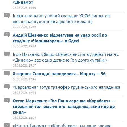
«Динамо»
08.08.2026, 14:10
Інфантіно влип у новий скандал: УЄФА виплатив
1
шестизначну компенсацію його коханці
08.08.2026, 13:49
Андрій Шевченко відреагував на удар росії по
2
стадіону «Чорноморець» в Одесі
08.08.2026, 13:28
Ігор Циганик: «Якщо «Верес» вистоїть у дебюті матчу,
«Динамо» все одно дотисне їх у другому таймі»
08.08.2026, 13:07
8 серпня. Сьогодні народилися... Морозу — 56
08.08.2026, 12:46
«Барселона» готує трансфер грузинського нападника
08.08.2026, 12:25
Остап Маркевич: «Гол Пономаренка «Карабаху» —
3
справжній гол класичного нападника, який йде до
кінця»
08.08.2026, 12:04
«Матч «Динамо» з «Карабахом» залишив двояке
3