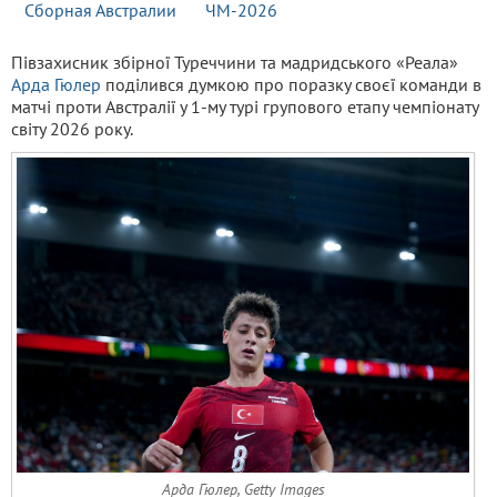
Сборная Австралии
ЧМ-2026
Півзахисник збірної Туреччини та мадридського «Реала»
Арда Гюлер
поділився думкою про поразку своєї команди в
матчі проти Австралії у 1-му турі групового етапу чемпіонату
світу 2026 року.
Арда Гюлер, Getty Images