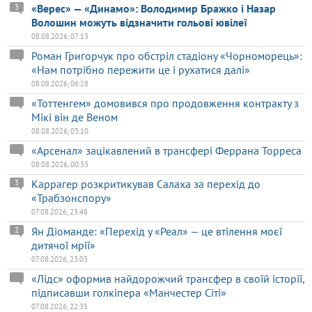
«Верес» — «Динамо»: Володимир Бражко і Назар
3
Волошин можуть відзначити гольові ювілеї
08.08.2026, 07:13
Роман Григорчук про обстріл стадіону «Чорноморець»:
«Нам потрібно пережити це і рухатися далі»
08.08.2026, 06:28
«Тоттенгем» домовився про продовження контракту з
Мікі він де Веном
08.08.2026, 03:10
«Арсенал» зацікавлений в трансфері Феррана Торреса
08.08.2026, 00:33
Каррагер розкритикував Салаха за перехід до
3
«Трабзонспору»
07.08.2026, 23:48
Ян Діоманде: «Перехід у «Реал» — це втілення моєї
2
дитячої мрії»
07.08.2026, 23:03
«Лідс» оформив найдорожчий трансфер в своїй історії,
підписавши голкіпера «Манчестер Сіті»
07.08.2026, 22:35