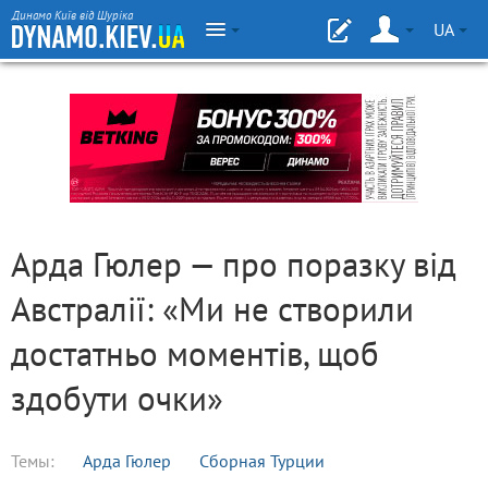
Динамо Київ від Шуріка
UA
Арда Гюлер — про поразку від
Австралії: «Ми не створили
достатньо моментів, щоб
здобути очки»
Темы:
Арда Гюлер
Сборная Турции