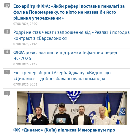
Екс-арбітр ФІФА: «Якби рефері поставив пенальті за
13
фол на Пономаренку, то ніхто не назвав би його
рішення упередженим»
07.08.2026, 22:09
Родрі не став чекати запрошення від «Реала» і погодив
8
контракт з «Барселоною»
07.08.2026, 21:43
ФІФА розіслала листи підтримки Інфантіно перед
6
ЧС-2026
07.08.2026, 21:17
Екс-тренер збірної Азербайджану: «Видно, що
1
«Динамо» — добре збалансована команда»
07.08.2026, 20:51
1
ФК «Динамо» (Київ) підписав Меморандум про