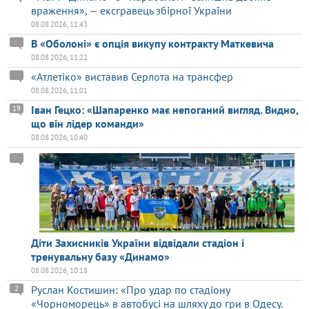
враження», — ексгравець збірної України
08.08.2026, 11:43
В «Оболоні» є опція викупу контракту Маткевича
08.08.2026, 11:22
«Атлетіко» виставив Серлота на трансфер
08.08.2026, 11:01
Іван Гецко: «Шапаренко має непоганий вигляд. Видно,
19
що він лідер команди»
08.08.2026, 10:40
Діти Захисників України відвідали стадіон і
тренувальну базу «Динамо»
08.08.2026, 10:18
Руслан Костишин: «Про удар по стадіону
2
«Чорноморець» в автобусі на шляху до гри в Одесу.