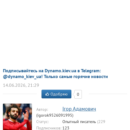
Подписывайтесь на Dynamo.kiev.ua в Telegram:
@dynamo_kiev_ua! Только самые горячие новости
14.06.2026, 21:29
Одобряю
0
Ігор Адамович
Автор:
(igorok9526091995)
Статус:
Опытный писатель
(229
комментариев)
Подписчиков:
123