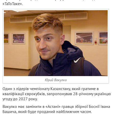
«ТаТоТаке».
Юрий Вакулко
Один з лідерів чемпіонату Казахстану, який гратиме в
кваліфікації єврокубків, запропонував 28-річному українцю
угоду до 2027 року.
Вакулко має замінити в «Астані» гравця збірної Боснії Івана
Башича, який буде проданий найближчим часом.