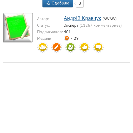
Одобряю
0
Aндрiй Кравчук
Автор:
(AWAW)
Статус:
Эксперт
(11267 комментариев)
Подписчиков:
401
Медали:
× 29