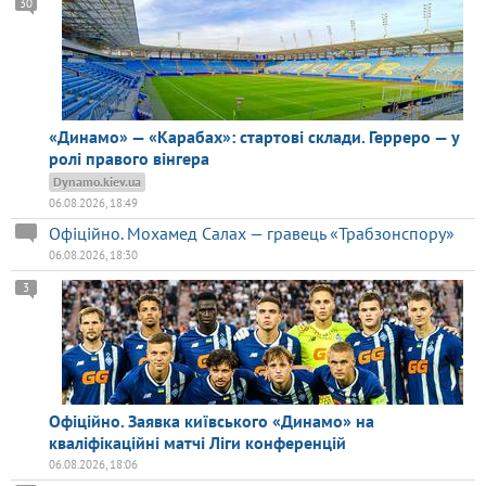
30
«Динамо» — «Карабах»: стартові склади. Герреро — у
ролі правого вінгера
Dynamo.kiev.ua
06.08.2026, 18:49
Офіційно. Мохамед Салах — гравець «Трабзонспору»
06.08.2026, 18:30
3
Офіційно. Заявка київського «Динамо» на
кваліфікаційні матчі Ліги конференцій
06.08.2026, 18:06