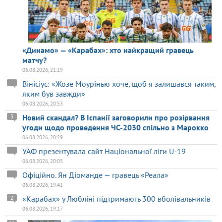
«Динамо» — «Карабах»: хто найкращий гравець
матчу?
06.08.2026, 21:19
Вінісіус: «Жозе Моурінью хоче, щоб я залишався таким,
яким був завжди»
06.08.2026, 20:53
Новий скандал? В Іспанії заговорили про розірвання
3
угоди щодо проведення ЧС-2030 спільно з Марокко
06.08.2026, 20:29
УАФ презентувала сайт Національної ліги U-19
06.08.2026, 20:05
Офіційно. Ян Діоманде — гравець «Реала»
06.08.2026, 19:41
«Карабах» у Любліні підтримають 300 вболівальників
2
06.08.2026, 19:17