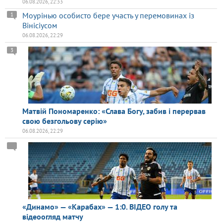
06.08.2026, 22:33
Моурінью особисто бере участь у перемовинах із
1
Вінісіусом
06.08.2026, 22:29
3
Матвій Пономаренко: «Слава Богу, забив і перервав
свою безгольову серію»
06.08.2026, 22:29
«Динамо» — «Карабах» — 1:0. ВІДЕО голу та
відеоогляд матчу