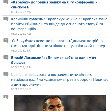
«Карабах» доповнив заявку на Лігу конференцій
списком Б
06.08.2026, 17:42
Колишній гравець «Карабаху»: «Якщо «Карабах» зуміє
пройти «Динамо», то вийде до основного етапу Ліги
конференцій»
06.08.2026, 17:18
«У Баку буде спекотно й волого. «Динамо» потрібно
2
саме сьогодні зіграти успішно», — український тренер
06.08.2026, 16:57
Віталій Лисицький: «Динамо» заб’є на один м’яч
3
більше»
06.08.2026, 16:36
Ілля Близнюк: «Багато що залежатиме від того,
наскільки надійно «Динамо» зіграє в обороні. Поки що
з цим проблеми»
06.08.2026, 16:15
5