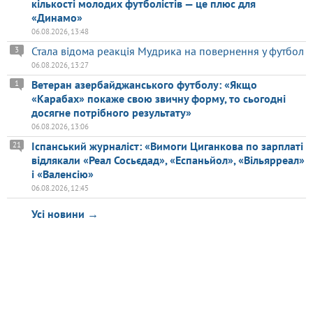
кількості молодих футболістів — це плюс для
«Динамо»
06.08.2026, 13:48
Стала відома реакція Мудрика на повернення у футбол
3
06.08.2026, 13:27
Ветеран азербайджанського футболу: «Якщо
1
«Карабах» покаже свою звичну форму, то сьогодні
досягне потрібного результату»
06.08.2026, 13:06
Іспанський журналіст: «Вимоги Циганкова по зарплаті
21
відлякали «Реал Сосьєдад», «Еспаньйол», «Вільярреал»
і «Валенсію»
06.08.2026, 12:45
Усі новини →