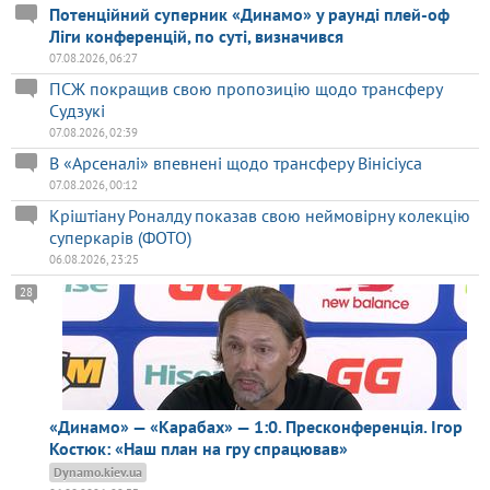
Потенційний суперник «Динамо» у раунді плей-оф
Ліги конференцій, по суті, визначився
07.08.2026, 06:27
ПСЖ покращив свою пропозицію щодо трансферу
Судзукі
07.08.2026, 02:39
В «Арсеналі» впевнені щодо трансферу Вінісіуса
07.08.2026, 00:12
Кріштіану Роналду показав свою неймовірну колекцію
суперкарів (ФОТО)
06.08.2026, 23:25
28
«Динамо» — «Карабах» — 1:0. Пресконференція. Ігор
Костюк: «Наш план на гру спрацював»
Dynamo.kiev.ua