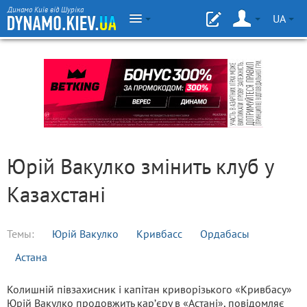
Динамо Київ від Шуріка
UA
Юрій Вакулко змінить клуб у
Казахстані
Темы:
Юрій Вакулко
Кривбасс
Ордабасы
Астана
Колишній півзахисник і капітан криворізького «Кривбасу»
Юрій Вакулко продовжить карʼєру в «Астані», повідомляє