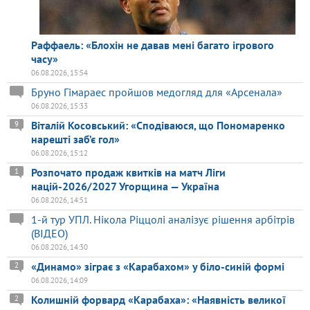
Раффаель: «Блохін не давав мені багато ігрового
часу»
06.08.2026, 15:54
Бруно Гімараес пройшов медогляд для «Арсенала»
06.08.2026, 15:33
Віталій Косовський: «Сподіваюся, що Пономаренко
9
нарешті заб’є гол»
06.08.2026, 15:12
Розпочато продаж квитків на матч Ліги
1
націй-2026/2027 Угорщина — Україна
06.08.2026, 14:51
1-й тур УПЛ. Нікола Ріццолі аналізує рішення арбітрів
(ВІДЕО)
06.08.2026, 14:30
«Динамо» зіграє з «Карабахом» у біло-синій формі
2
06.08.2026, 14:09
Колишній форвард «Карабаха»: «Наявність великої
2