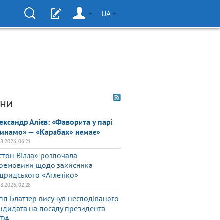
UA
ни
ександр Алієв: «Фаворита у парі
инамо» — «Карабах» немає»
08.2026, 06:21
стон Вілла» розпочала
ремовини щодо захисника
дридського «Атлетіко»
08.2026, 02:28
пп Блаттер висунув несподіваного
ндидата на посаду президента
ФА