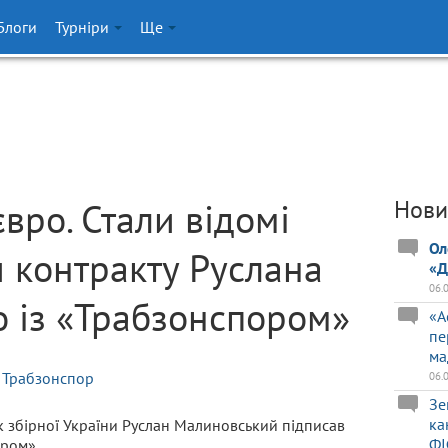
Блоги
Турніри
Ще
євро. Стали відомі
Нови
Ол
и контракту Руслана
«Д
06.
 із «Трабзонспором»
«А
пе
ма
Трабзонспор
06.
Зе
ка
к збірної України Руслан Малиновський підписав
ФІ
ором».