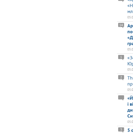
«Н
мл
05.
Ар
14
по
«Д
гр
05.
«З
1
Юр
05.
Th
2
пр
05.
«Й
і 
ди
Си
05.
5 
3