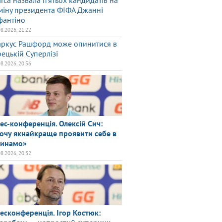
rca назвала п'ятьох кандидатів на
міну президента ФІФА Джанні
фантіно
08.2026, 21:22
ркус Рашфорд може опинитися в
рецькій Суперлізі
08.2026, 20:56
ес-конференція. Олексій Сич:
очу якнайкраще проявити себе в
инамо»
08.2026, 20:32
есконференція. Ігор Костюк: