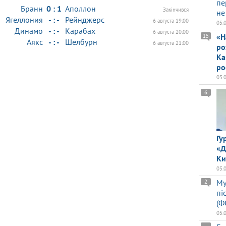
пе
Бранн
0 : 1
Аполлон
Закінчився
не
Ягеллония
- : -
Рейнджерс
6 августа 19:00
05.
Динамо
- : -
Карабах
6 августа 20:00
«Н
15
Аякс
- : -
Шелбурн
6 августа 21:00
ро
Ка
ро
05.
6
Гу
«Д
Ки
05.
Му
2
пі
(Ф
05.