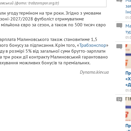
Ma
вський (фото: trabzonspor.org.tr)
за
Ін
али угоду терміном на три роки. Згідно з умовами
05.
сезоні-2027/2028 футболіст отримуватиме
5 мільйона євро за сезон, а також по 500 тисяч євро
Ма
ту
05.
зарплата Малиновського також становитиме 1,5
ого бонусу за підписання. Крім того, «
Трабзонспор
»
у в розмірі 5% від загальної суми брутто-зарплати
за три роки дії контракту Малиновський гарантовано
рахування можливих бонусів та преміальних.
Dynamo.kiev.ua
Пр
«Х
«Д
05.
14
Пр