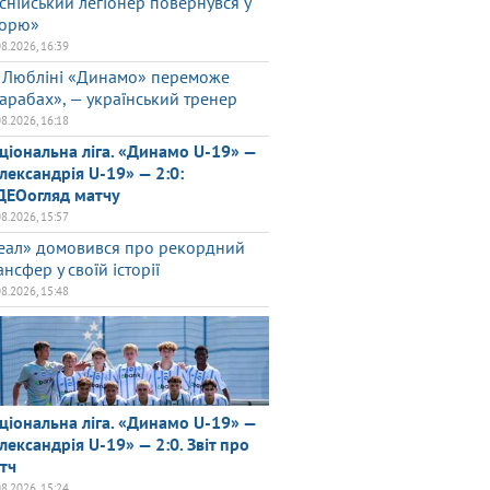
снійський легіонер повернувся у
орю»
08.2026, 16:39
 Любліні «Динамо» переможе
арабах», — український тренер
08.2026, 16:18
ціональна ліга. «Динамо U-19» —
лександрія U-19» — 2:0:
ДЕОогляд матчу
08.2026, 15:57
еал» домовився про рекордний
ансфер у своїй історії
08.2026, 15:48
ціональна ліга. «Динамо U-19» —
лександрія U-19» — 2:0. Звіт про
тч
08.2026, 15:24