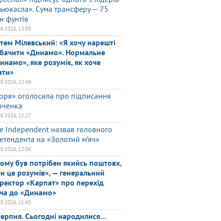
ьюкасла». Сума трансферу — 75
н фунтів
08.2026, 13:09
тем Мілевський: «Я хочу нарешті
бачити «Динамо». Нормальне
инамо», яке розуміє, як хоче
ати»
08.2026, 12:48
оря» оголосила про підписання
ченка
08.2026, 12:27
e Independent назвав головного
етендента на «Золотий м’яч»
08.2026, 12:06
ому був потрібен якийсь поштовх,
він це розумів», — генеральний
ректор «Карпат» про перехід
ча до «Динамо»
08.2026, 11:45
серпня. Сьогодні народилися...