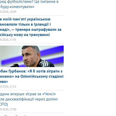
ред футболістами? Це питання я
 буду коментувати»
08.2026, 18:09
а моїй памʼяті українською
змовляли тільки в Ірландії і
наді», — тренера оштрафували за
сійську мову на тренуванні
08.2026, 17:45
рбан Гурбанов: «Я б хотів зіграти з
инамо» на Олімпійському стадіоні
єва»
08.2026, 17:21
дрик вперше зіграв за «Челсі»
сля дискваліфікації через допінг
ОТО)
08.2026, 17:00