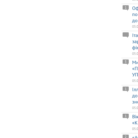
Оф
1
по
до
05.
Іт
за
фі
05.
Ми
5
«П
УП
05.
Іл
1
до
зн
05.
Ві
1
«К
05.
«А
2