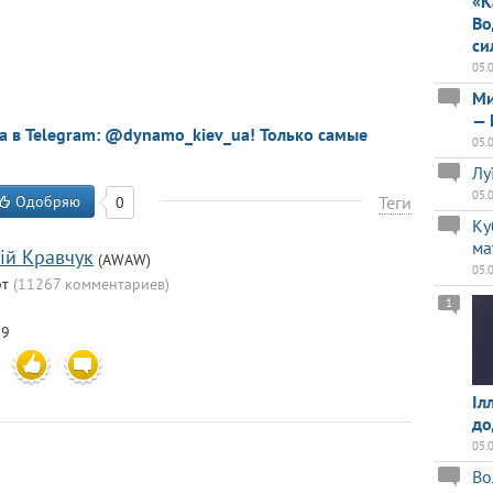
«К
Во
си
05.
Ми
— 
a в Telegram: @dynamo_kiev_ua! Только самые
05.
Лу
05.
Одобряю
Теги
0
Ку
ма
iй Кравчук
(AWAW)
05.
рт
(11267 комментариев)
1
29
Іл
до
05.
Во