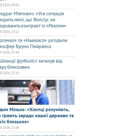
08.2026, 00:04
едраг Міятович: «Уся ситуація
ворить мені, що Вінісіус не
одовжить контракт із «Реалом»
08.2026, 23:12
рсенал» та «Ньюкасл» узгодили
ансфер Бруно Гімараеса
08.2026, 22:44
Таїланді футболіст загинув від
ару блискавки
08.2026, 22:16
дим Мілько: «Хлопці розуміють,
 грають заради нашої держави та
оїх близьких»
08.2026, 21:48