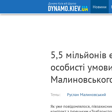
Динамо Київ від Шуріка
Новини
5,5 мільйонів 
особисті умов
Малиновського
Темы:
Руслан Малиновський
Як уже повідомлялося, півзахисни
контракт з турецьким «Трабзонсп