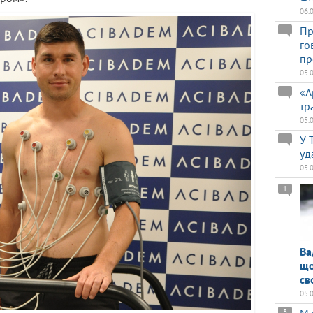
06.
Пр
го
пр
05.
«А
тр
05.
У 
уд
05.
1
Ва
що
св
05.
3