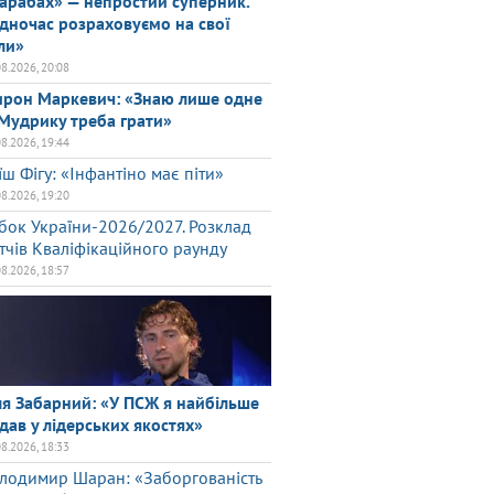
арабах» — непростий суперник.
дночас розраховуємо на свої
ли»
08.2026, 20:08
рон Маркевич: «Знаю лише одне
Мудрику треба грати»
08.2026, 19:44
їш Фігу: «Інфантіно має піти»
08.2026, 19:20
бок України-2026/2027. Розклад
тчів Кваліфікаційного раунду
08.2026, 18:57
ля Забарний: «У ПСЖ я найбільше
дав у лідерських якостях»
08.2026, 18:33
лодимир Шаран: «Заборгованість