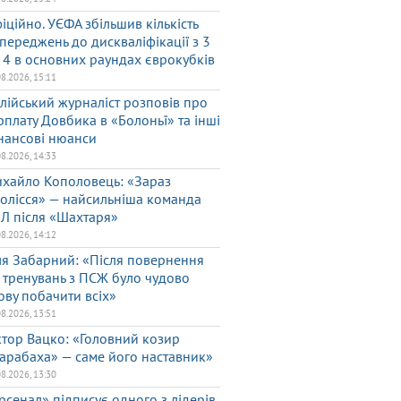
іційно. УЄФА збільшив кількість
переджень до дискваліфікації з 3
 4 в основних раундах єврокубків
08.2026, 15:11
алійський журналіст розповів про
рплату Довбика в «Болоньї» та інші
нансові нюанси
08.2026, 14:33
хайло Кополовець: «Зараз
олісся» — найсильніша команда
Л після «Шахтаря»
08.2026, 14:12
ля Забарний: «Після повернення
 тренувань з ПСЖ було чудово
ову побачити всіх»
08.2026, 13:51
ктор Вацко: «Головний козир
арабаха» — саме його наставник»
08.2026, 13:30
рсенал» підписує одного з лідерів