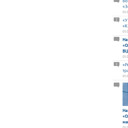
Бо
«З
05.
«У
2
«К
05.
На
«О
ВІ
05.
«Р
1
тр
05.
На
«О
ма
05.