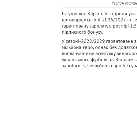
Руслан Малино
Як уточнює Kap.org.tr, сторони укл
договору, у сезоні-2026/2027 та 
гарантовану зарплату в розмірі 1,
підписного бонусу.
У сезоні-2028/2029 гарантована 
мільйона євро, однак без додатков
виплачуватиме агентську винагород
українського футболіста. Загалом 
заробить 5,5 мільйона євро без у