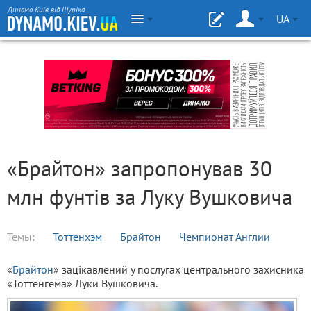
Динамо Київ від Шуріка
UA
«Брайтон» запропонував 30
млн фунтів за Луку Вушковича
Темы:
Тоттенхэм
Брайтон
Чемпионат Англии
«
Брайтон
» зацікавлений у послугах центрального захисника
«Тоттенгема» Луки Вушковича.