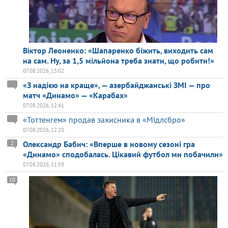
Віктор Леоненко: «Шапаренко біжить, виходить сам
на сам. Ну, за 1,5 мільйона треба знати, що робити!»
07.08.2026, 13:02
«З надією на краще», — азербайджанські ЗМІ — про
матч «Динамо» — «Карабах»
07.08.2026, 12:41
«Тоттенгем» продав захисника в «Мідлсбро»
07.08.2026, 12:20
Олександр Бабич: «Вперше в новому сезоні гра
2
«Динамо» сподобалась. Цікавий футбол ми побачили»
07.08.2026, 11:59
10