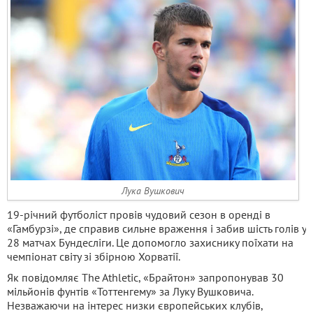
Лука Вушкович
19-річний футболіст провів чудовий сезон в оренді в
«Гамбурзі», де справив сильне враження і забив шість голів у
28 матчах Бундесліги. Це допомогло захиснику поїхати на
чемпіонат світу зі збірною Хорватії.
Як повідомляє The Athletic, «Брайтон» запропонував 30
мільйонів фунтів «Тоттенгему» за Луку Вушковича.
Незважаючи на інтерес низки європейських клубів,