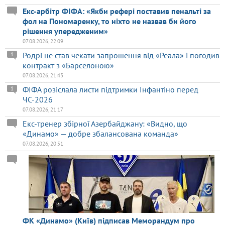
Екс-арбітр ФІФА: «Якби рефері поставив пенальті за
фол на Пономаренку, то ніхто не назвав би його
рішення упередженим»
07.08.2026, 22:09
Родрі не став чекати запрошення від «Реала» і погодив
1
контракт з «Барселоною»
07.08.2026, 21:43
ФІФА розіслала листи підтримки Інфантіно перед
1
ЧС-2026
07.08.2026, 21:17
Екс-тренер збірної Азербайджану: «Видно, що
«Динамо» — добре збалансована команда»
07.08.2026, 20:51
ФК «Динамо» (Київ) підписав Меморандум про