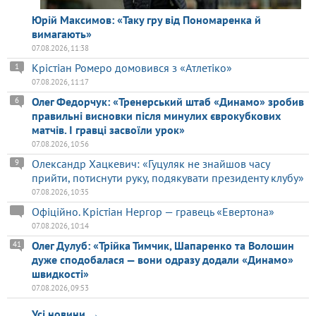
Юрій Максимов: «Таку гру від Пономаренка й
вимагають»
07.08.2026, 11:38
Крістіан Ромеро домовився з «Атлетіко»
1
07.08.2026, 11:17
Олег Федорчук: «Тренерський штаб «Динамо» зробив
6
правильні висновки після минулих єврокубкових
матчів. І гравці засвоїли урок»
07.08.2026, 10:56
Олександр Хацкевич: «Гуцуляк не знайшов часу
9
прийти, потиснути руку, подякувати президенту клубу»
07.08.2026, 10:35
Офіційно. Крістіан Нергор — гравець «Евертона»
07.08.2026, 10:14
Олег Дулуб: «Трійка Тимчик, Шапаренко та Волошин
41
дуже сподобалася — вони одразу додали «Динамо»
швидкості»
07.08.2026, 09:53
Усі новини →