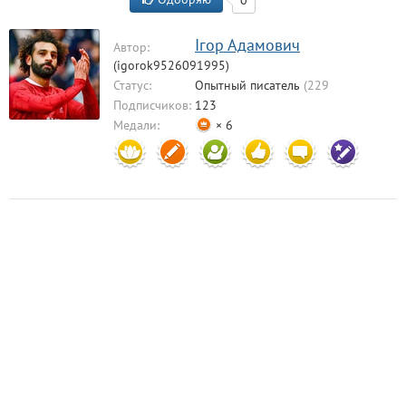
0
Ігор Адамович
Автор:
(igorok9526091995)
Статус:
Опытный писатель
(229
комментариев)
Подписчиков:
123
Медали:
× 6