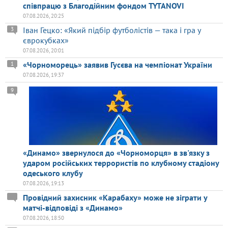
співпрацю з Благодійним фондом TYTANOVI
07.08.2026, 20:25
Іван Гецко: «Який підбір футболістів — така і гра у
3
єврокубках»
07.08.2026, 20:01
«Чорноморець» заявив Гусєва на чемпіонат України
1
07.08.2026, 19:37
9
«Динамо» звернулося до «Чорноморця» в зв'язку з
ударом російських террористів по клубному стадіону
одеського клубу
07.08.2026, 19:13
Провідний захисник «Карабаху» може не зіграти у
матчі-відповіді з «Динамо»
07.08.2026, 18:50