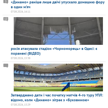
«Динамо» раніше лише двічі упускало домашню фору
3
в один м’яч
07.08.2026, 16:11
12
росія атакувала стадіон «Чорноморець» в Одесі: є
поранені (ВІДЕО)
07.08.2026, 15:38
Затверджено дати і час початку матчів 4-го туру УПЛ:
відомо, коли «Динамо» зіграє з «Буковиною»
07.08.2026, 15:29