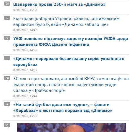
Шапаренко провів 250-й матч за «Динамо»
10
07.08.2026, 15:08
Екс-гравець збірної України: «Звісно, оптимальним
1
варіантом було б, якби «Динамо» забило ще»
07.08.2026, 14:47
УАФ повністю підтримує жорстку позицію УЄФА щодо
5
президента ФІФА Джанні Інфантіно
07.08.2026, 14:26
«Динамо» перервало безвиграшну серію українців в
єврокубках
07.08.2026, 14:05
30 млн євро зарплати, автомобілі BMW, компенсація на
20
туалетний папір: стали відомі шалені умови угоди
Салаха у «Трабзонспорі»
07.08.2026, 13:44
«На такий футбол дивитися нудно», — фанати
8
«Карабаха» в люті після поразки від «Динамо»
07.08.2026, 13:23
31