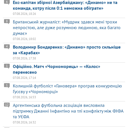
Екс-капітан збірної Азербайджану: «Динамо» не та
6
команда, котру після 0:1 неможна обіграти»
07.08.2026, 18:26
Британський журналіст: «Мудрик здався мені трохи
8
непростою, але дуже розумною людиною, яка багато
думає»
07.08.2026, 18:02
Володимир Бондаренко: «Динамо» просто сильніше
4
за «Карабах»
07.08.2026, 17:38
Офіційно. Матч «Чорноморець» — «Колос»
1
перенесено
07.08.2026, 17:14
Колишній футболіст «Гановера» програв конкуренцію
1
Гусєву у «Чорноморці»
07.08.2026, 16:53
Аргентинська футбольна асоціація висловила
12
підтримку Джанні Інфантіно на тлі конфлікту між ФІФА
та УЄФА
07.08.2026, 16:32