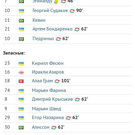
7
Эгиналду
46’
10
Георгий Судаков
90’
11
Кевин
21
Артем Бондаренко
62’
10
Педриньо
62’
Запасные:
23
Кирилл Фесюн
16
Иракли Азаров
18
Алаа Грам
101’
74
Марьян Фарина
8
Дмитрий Крыськив
62’
9
Марьян Швед
29
Егор Назарина
62’
30
Алиссон
62’