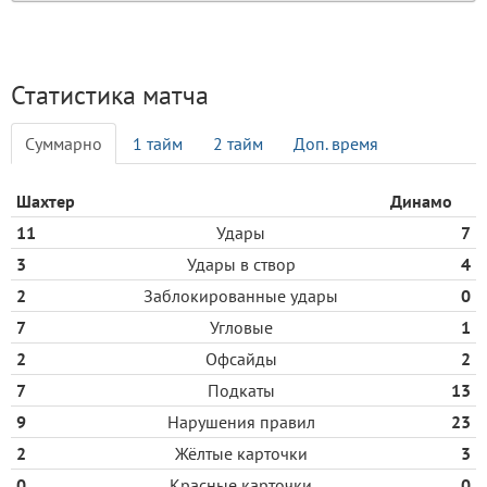
Статистика матча
Cуммарно
1 тайм
2 тайм
Доп. время
Шахтер
Динамо
11
Удары
7
3
Удары в створ
4
2
Заблокированные удары
0
7
Угловые
1
2
Офсайды
2
7
Подкаты
13
9
Нарушения правил
23
2
Жёлтые карточки
3
0
Красные карточки
0