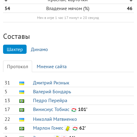
54
Владение мячом (%)
46
Мяч в игре 1 час 17 минут и 20 секунд
Cоставы
Шахтер
Динамо
Протокол
Мнение сайта
31
Дмитрий Ризнык
5
Валерий Бондарь
13
Педро Перейра
17
Винисиус Тобиас
101’
22
Николай Матвиенко
6
Марлон Гомес
62’